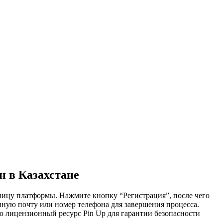
н в Казахстане
аницу платформы. Нажмите кнопку “Регистрация”, после чего
нную почту или номер телефона для завершения процесса.
о лицензионный ресурс Pin Up для гарантии безопасности