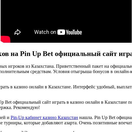
ов на Pin Up Bet официальный сайт игра
вых игроков из Казахстана. Приветственный пакет на официальн
ополнительным средствам. Условия отыгрыша бонусов в онлайн-
играть в казино онлайн в Казахстане. Интерфейс удобный, выпл
Up Bet официальный сайт играть в казино онлайн в Казахстане п
ержка. Рекомендую!
ией и
Pin-Up кабинет казино Казахстан
нашла. Pin Up Bet официа
е турниры, которые добавляют азарта. Очень позитивные впечат