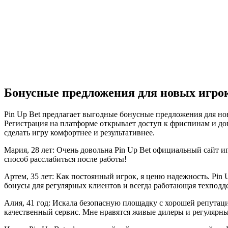
Бонусные предложения для новых игрок
Pin Up Bet предлагает выгодные бонусные предложения для но
Регистрация на платформе открывает доступ к фриспинам и д
сделать игру комфортнее и результативнее.
Мария, 28 лет: Очень довольна Pin Up Bet официальный сайт 
способ расслабиться после работы!
Артем, 35 лет: Как постоянный игрок, я ценю надежность. Pin 
бонусы для регулярных клиентов и всегда работающая техподд
Алия, 41 год: Искала безопасную площадку с хорошей репутац
качественный сервис. Мне нравятся живые дилеры и регулярны