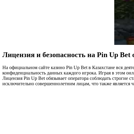
Лицензия и безопасность на Pin Up Bet
На официальном сайте казино Pin Up Bet в Казахстане вся де
конфиденциальность данных каждого игрока. Играя в этом онла
Лицензия Pin Up Bet обязывает оператора соблюдать строгие 
исключительно совершеннолетним лицам, что также является ч