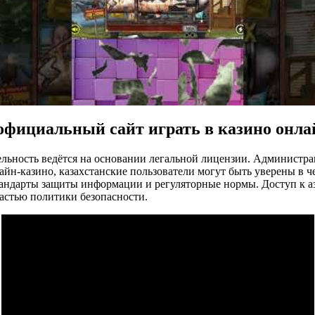
 официальный сайт играть в казино онла
ятельность ведётся на основании легальной лицензии. Админист
йн-казино, казахстанские пользователи могут быть уверены в че
стандарты защиты информации и регуляторные нормы. Доступ к а
астью политики безопасности.