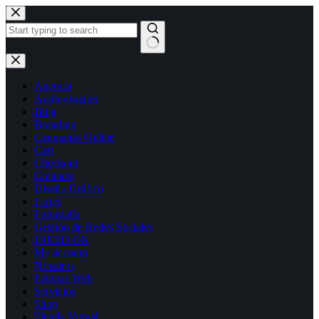
Skip
to
content
No
results
Agencia
Audiovisuales
Blog
Branding
Campañas Online
Cart
Checkout
Contacto
Diseño Gráfico
Ferias
Fotografía
Gestión de Redes Sociales
INICIO OK
My account
Nosotros
Páginas Web
Servicios
Shop
Tienda Virtual