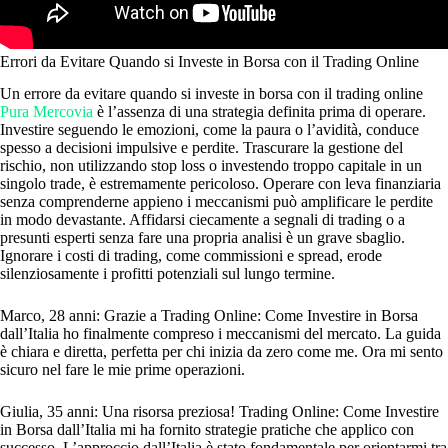
Errori da Evitare Quando si Investe in Borsa con il Trading Online
Un errore da evitare quando si investe in borsa con il trading online
Pura Mercovia
è l’assenza di una strategia definita prima di operare.
Investire seguendo le emozioni, come la paura o l’avidità, conduce
spesso a decisioni impulsive e perdite. Trascurare la gestione del
rischio, non utilizzando stop loss o investendo troppo capitale in un
singolo trade, è estremamente pericoloso. Operare con leva finanziaria
senza comprenderne appieno i meccanismi può amplificare le perdite
in modo devastante. Affidarsi ciecamente a segnali di trading o a
presunti esperti senza fare una propria analisi è un grave sbaglio.
Ignorare i costi di trading, come commissioni e spread, erode
silenziosamente i profitti potenziali sul lungo termine.
Marco, 28 anni: Grazie a Trading Online: Come Investire in Borsa
dall’Italia ho finalmente compreso i meccanismi del mercato. La guida
è chiara e diretta, perfetta per chi inizia da zero come me. Ora mi sento
sicuro nel fare le mie prime operazioni.
Giulia, 35 anni: Una risorsa preziosa! Trading Online: Come Investire
in Borsa dall’Italia mi ha fornito strategie pratiche che applico con
successo. L’approccio dall’Italia è stato fondamentale per orientarmi tra