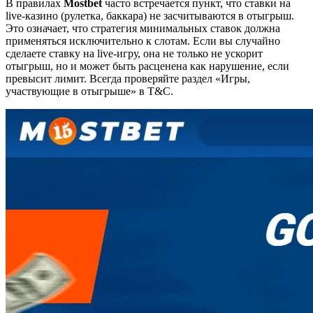
В правилах
Mostbet
часто встречается пункт, что ставки на
live-казино (рулетка, баккара) не засчитываются в отыгрыш.
Это означает, что стратегия минимальных ставок должна
применяться исключительно к слотам. Если вы случайно
сделаете ставку на live-игру, она не только не ускорит
отыгрыш, но и может быть расценена как нарушение, если
превысит лимит. Всегда проверяйте раздел «Игры,
участвующие в отыгрыше» в T&C.