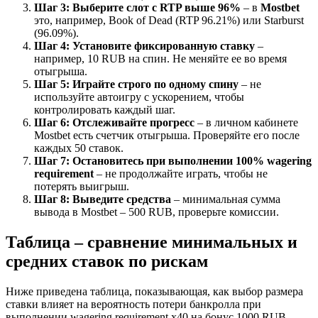
Шаг 3: Выберите слот с RTP выше 96%
– в
Mostbet
это, например, Book of Dead (RTP 96.21%) или Starburst
(96.09%).
Шаг 4: Установите фиксированную ставку
–
например, 10 RUB на спин. Не меняйте ее во время
отыгрыша.
Шаг 5: Играйте строго по одному спину
– не
используйте автоигру с ускорением, чтобы
контролировать каждый шаг.
Шаг 6: Отслеживайте прогресс
– в личном кабинете
Mostbet есть счетчик отыгрыша. Проверяйте его после
каждых 50 ставок.
Шаг 7: Остановитесь при выполнении 100% wagering
requirement
– не продолжайте играть, чтобы не
потерять выигрыш.
Шаг 8: Выведите средства
– минимальная сумма
вывода в Mostbet – 500 RUB, проверьте комиссии.
Таблица – сравнение минимальных и
средних ставок по рискам
Ниже приведена таблица, показывающая, как выбор размера
ставки влияет на вероятность потери банкролла при
выполнении wagering requirement x40 на бонус 1000 RUB.