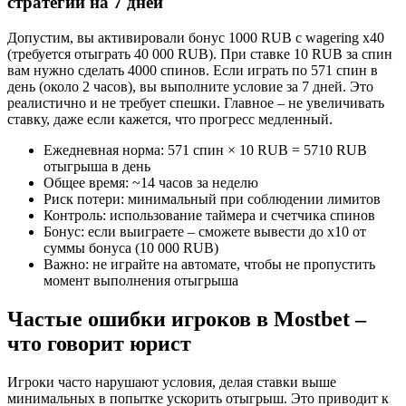
стратегии на 7 дней
Допустим, вы активировали бонус 1000 RUB с wagering x40
(требуется отыграть 40 000 RUB). При ставке 10 RUB за спин
вам нужно сделать 4000 спинов. Если играть по 571 спин в
день (около 2 часов), вы выполните условие за 7 дней. Это
реалистично и не требует спешки. Главное – не увеличивать
ставку, даже если кажется, что прогресс медленный.
Ежедневная норма: 571 спин × 10 RUB = 5710 RUB
отыгрыша в день
Общее время: ~14 часов за неделю
Риск потери: минимальный при соблюдении лимитов
Контроль: использование таймера и счетчика спинов
Бонус: если выиграете – сможете вывести до x10 от
суммы бонуса (10 000 RUB)
Важно: не играйте на автомате, чтобы не пропустить
момент выполнения отыгрыша
Частые ошибки игроков в Mostbet –
что говорит юрист
Игроки часто нарушают условия, делая ставки выше
минимальных в попытке ускорить отыгрыш. Это приводит к