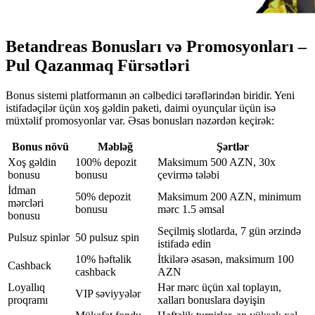
Betandreas Bonusları və Promosyonları –
Pul Qazanmaq Fürsətləri
Bonus sistemi platformanın ən cəlbedici tərəflərindən biridir. Yeni
istifadəçilər üçün xoş gəldin paketi, daimi oyunçular üçün isə
müxtəlif promosyonlar var. Əsas bonusları nəzərdən keçirək:
Bonus növü
Məbləğ
Şərtlər
Xoş gəldin
100% depozit
Maksimum 500 AZN, 30x
bonusu
bonusu
çevirmə tələbi
İdman
50% depozit
Maksimum 200 AZN, minimum
mərcləri
bonusu
mərc 1.5 əmsal
bonusu
Seçilmiş slotlarda, 7 gün ərzində
Pulsuz spinlər
50 pulsuz spin
istifadə edin
10% həftəlik
İtkilərə əsasən, maksimum 100
Cashback
cashback
AZN
Loyallıq
Hər mərc üçün xal toplayın,
VIP səviyyələr
proqramı
xalları bonuslara dəyişin