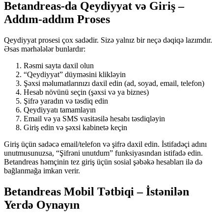
Betandreas-da Qeydiyyat və Giriş –
Addım-addım Proses
Qeydiyyat prosesi çox sadədir. Sizə yalnız bir neçə dəqiqə lazımdır.
Əsas mərhələlər bunlardır:
Rəsmi sayta daxil olun
“Qeydiyyat” düyməsini klikləyin
Şəxsi məlumatlarınızı daxil edin (ad, soyad, email, telefon)
Hesab növünü seçin (şəxsi və ya biznes)
Şifrə yaradın və təsdiq edin
Qeydiyyatı tamamlayın
Email və ya SMS vasitəsilə hesabı təsdiqləyin
Giriş edin və şəxsi kabinetə keçin
Giriş üçün sadəcə email/telefon və şifrə daxil edin. İstifadəçi adını
unutmusunuzsa, “Şifrəni unutdum” funksiyasından istifadə edin.
Betandreas həmçinin tez giriş üçün sosial şəbəkə hesabları ilə də
bağlanmağa imkan verir.
Betandreas Mobil Tətbiqi – İstənilən
Yerdə Oynayın