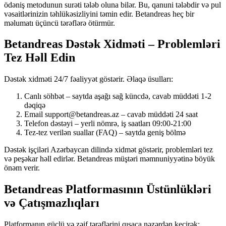
ödəniş metodunun surəti tələb oluna bilər. Bu, qanuni tələbdir və pul
vəsaitlərinizin təhlükəsizliyini təmin edir. Betandreas heç bir
məlumatı üçüncü tərəflərə ötürmür.
Betandreas Dəstək Xidməti – Problemləri
Tez Həll Edin
Dəstək xidməti 24/7 fəaliyyət göstərir. Əlaqə üsulları:
Canlı söhbət – saytda aşağı sağ küncdə, cavab müddəti 1-2
dəqiqə
Email support@betandreas.az – cavab müddəti 24 saat
Telefon dəstəyi – yerli nömrə, iş saatları 09:00-21:00
Tez-tez verilən suallar (FAQ) – saytda geniş bölmə
Dəstək işçiləri Azərbaycan dilində xidmət göstərir, problemləri tez
və peşəkar həll edirlər. Betandreas müştəri məmnuniyyətinə böyük
önəm verir.
Betandreas Platformasının Üstünlükləri
və Çatışmazlıqları
Platformanın güclü və zəif tərəflərini qısaca nəzərdən keçirək: