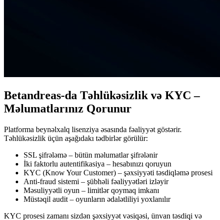
Betandreas-da Təhlükəsizlik və KYC –
Məlumatlarınız Qorunur
Platforma beynəlxalq lisenziya əsasında fəaliyyət göstərir.
Təhlükəsizlik üçün aşağıdakı tədbirlər görülür:
SSL şifrələmə – bütün məlumatlar şifrələnir
İki faktorlu autentifikasiya – hesabınızı qoruyun
KYC (Know Your Customer) – şəxsiyyəti təsdiqləmə prosesi
Anti-fraud sistemi – şübhəli fəaliyyətləri izləyir
Məsuliyyətli oyun – limitlər qoymaq imkanı
Müstəqil audit – oyunların ədalətliliyi yoxlanılır
KYC prosesi zamanı sizdən şəxsiyyət vəsiqəsi, ünvan təsdiqi və