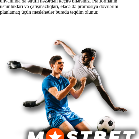
ünvanında da ətraflı nəzərdən keçirə bilərsiniz. Platformanın
üstünlükləri və çatışmazlıqları, eləcə də promosiya dövrlərini
planlamaq üçün məsləhətlər burada təqdim olunur.