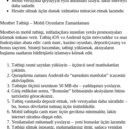
Mobil versiyada qeydiyyat eyni addımları izləyir, lakin interfeys
daha sadədir.
Hesabı silmək üçün dəstək xidmətinə müraciət etmək lazımdır.
Mostbet Tətbiqi – Mobil Oyunların Zamanlaması
Mostbet-in mobil tətbiqi, istifadəçilərə istənilən yerdə promosiyaları
izləmək imkanı verir. Tətbiq iOS və Android üçün mövcuddur və əsas
funksiyaları əhatə edir: canlı mərc, kazino oyunları, depozit/çıxarış və
bonus təqvimi. Strateji baxımdan, tətbiqi yükləmək, aksiyaların
başlama saatlarını bildirişlərlə izləməyə kömək edir.
Tətbiqi rəsmi saytdan yükləyin – üçüncü tərəf mənbələrdən
çəkinin.
Quraşdırma zamanı Android-də “naməlum mənbələr” icazəsini
aktivləşdirin.
Tətbiqin ölçüsü təxminən 50 MB-dır – yaddaşınızı yoxlayın.
Giriş etdikdən sonra, “Bonuslar” bölməsində aksiyaların bitmə
tarixlərini görəcəksiniz.
Tətbiq vasitəsilə depozit etmək, veb versiyadan daha sürətlidir –
bu, bonus dövrlərini tutmaq üçün üstünlükdür.
Mobil tətbiqdə canlı mərc üçün gecikmə minimaldır, lakin
internet sürətinə diqqət edin.
Yeniləmələri mütəmadi yoxlayın – yeni bonuslar üçün lazımdır.
Tətbiqi silmək istəsəniz, məlumatlarınız itmir, sadəcə yenidən