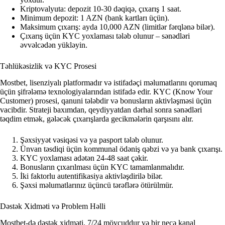
Kriptovalyuta: depozit 10-30 dəqiqə, çıxarış 1 saat.
Minimum depozit: 1 AZN (bank kartları üçün).
Maksimum çıxarış: ayda 10,000 AZN (limitlər fərqlənə bilər).
Çıxarış üçün KYC yoxlaması tələb olunur – sənədləri
əvvəlcədən yükləyin.
Təhlükəsizlik və KYC Prosesi
Mostbet, lisenziyalı platformadır və istifadəçi məlumatlarını qorumaq
üçün şifrələmə texnologiyalarından istifadə edir. KYC (Know Your
Customer) prosesi, qanuni tələbdir və bonusların aktivləşməsi üçün
vacibdir. Strateji baxımdan, qeydiyyatdan dərhal sonra sənədləri
təqdim etmək, gələcək çıxarışlarda gecikmələrin qarşısını alır.
Şəxsiyyət vəsiqəsi və ya pasport tələb olunur.
Ünvan təsdiqi üçün kommunal ödəniş qəbzi və ya bank çıxarışı.
KYC yoxlaması adətən 24-48 saat çəkir.
Bonusların çıxarılması üçün KYC tamamlanmalıdır.
İki faktorlu autentifikasiya aktivləşdirilə bilər.
Şəxsi məlumatlarınız üçüncü tərəflərə ötürülmür.
Dəstək Xidməti və Problem Həlli
Mostbet-də dəstək xidməti, 7/24 mövcuddur və bir neçə kanal