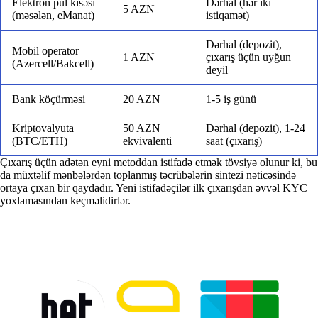
Elektron pul kisəsi
Dərhal (hər iki
5 AZN
(məsələn, eManat)
istiqamət)
Dərhal (depozit),
Mobil operator
1 AZN
çıxarış üçün uyğun
(Azercell/Bakcell)
deyil
Bank köçürməsi
20 AZN
1-5 iş günü
Kriptovalyuta
50 AZN
Dərhal (depozit), 1-24
(BTC/ETH)
ekvivalenti
saat (çıxarış)
Çıxarış üçün adətən eyni metoddan istifadə etmək tövsiyə olunur ki, bu
da müxtəlif mənbələrdən toplanmış təcrübələrin sintezi nəticəsində
ortaya çıxan bir qaydadır. Yeni istifadəçilər ilk çıxarışdan əvvəl KYC
yoxlamasından keçməlidirlər.