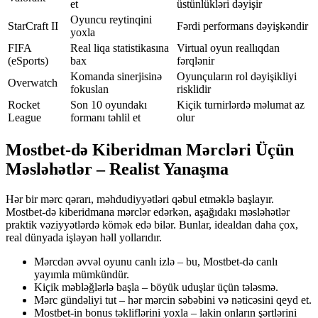
et
üstünlükləri dəyişir
Oyuncu reytinqini
StarCraft II
Fərdi performans dəyişkəndir
yoxla
FIFA
Real liqa statistikasına
Virtual oyun reallıqdan
(eSports)
bax
fərqlənir
Komanda sinerjisinə
Oyunçuların rol dəyişikliyi
Overwatch
fokuslan
risklidir
Rocket
Son 10 oyundakı
Kiçik turnirlərdə məlumat az
League
formanı təhlil et
olur
Mostbet-də Kiberidman Mərcləri Üçün
Məsləhətlər – Realist Yanaşma
Hər bir mərc qərarı, məhdudiyyətləri qəbul etməklə başlayır.
Mostbet-də kiberidmana mərclər edərkən, aşağıdakı məsləhətlər
praktik vəziyyətlərdə kömək edə bilər. Bunlar, idealdan daha çox,
real dünyada işləyən həll yollarıdır.
Mərcdən əvvəl oyunu canlı izlə – bu, Mostbet-də canlı
yayımla mümkündür.
Kiçik məbləğlərlə başla – böyük uduşlar üçün tələsmə.
Mərc gündəliyi tut – hər mərcin səbəbini və nəticəsini qeyd et.
Mostbet-in bonus təkliflərini yoxla – lakin onların şərtlərini