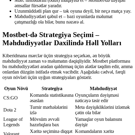
Mərc nisbətlərini (odds) müqayisə et – Mostbet-də dəyişən
əmsallar fürsətlər yaradır.
Uzunmüddətli plan qur – tək oyuna deyil, bir neçə matça yay.
Məhdudiyyətləri qəbul et – bəzi oyunlarda məlumat
çatışmazlığı ola bilər, bunu nəzərə al.
Mostbet-də Strategiya Seçimi –
Məhdudiyyətlər Daxilində Həll Yolları
Kiberidmana mərclər üçün strategiya seçərkən, ən böyük
məhdudiyyət zaman və məlumatın dəqiqliyidir. Mostbet platforması
bu məhdudiyyətləri aradan qaldırmaq üçün alətlər təqdim edir, amma
onlardan düzgün istifadə etmək vacibdir. Aşağıdakı cədvəl, fərqli
oyun növləri üçün uyğun strategiyaları göstərir.
Oyun Növü
Strategiya
Məhdudiyyət
Komanda statistikasına
Oyunçuların dəyişməsi
CS:GO
əsaslan
nəticəyə təsir edir
Turnir mərhələlərini
Meta dəyişikliklərini izləmək
Dota 2
izlə
çətin ola bilər
League of
Mövsüm əvvəli
Yamaqlar oyun balansını
Legends
hazırlıqlara bax
dəyişir
Xəritə seçiminə diqqət
Komandaların xəritə
Valorant