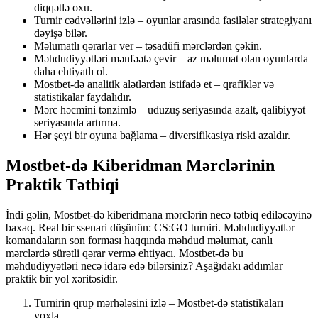
diqqətlə oxu.
Turnir cədvəllərini izlə – oyunlar arasında fasilələr strategiyanı
dəyişə bilər.
Məlumatlı qərarlar ver – təsadüfi mərclərdən çəkin.
Məhdudiyyətləri mənfəətə çevir – az məlumat olan oyunlarda
daha ehtiyatlı ol.
Mostbet-də analitik alətlərdən istifadə et – qrafiklər və
statistikalar faydalıdır.
Mərc həcmini tənzimlə – uduzuş seriyasında azalt, qalibiyyət
seriyasında artırma.
Hər şeyi bir oyuna bağlama – diversifikasiya riski azaldır.
Mostbet-də Kiberidman Mərclərinin
Praktik Tətbiqi
İndi gəlin, Mostbet-də kiberidmana mərclərin necə tətbiq ediləcəyinə
baxaq. Real bir ssenari düşünün: CS:GO turniri. Məhdudiyyətlər –
komandaların son forması haqqında məhdud məlumat, canlı
mərclərdə sürətli qərar vermə ehtiyacı. Mostbet-də bu
məhdudiyyətləri necə idarə edə bilərsiniz? Aşağıdakı addımlar
praktik bir yol xəritəsidir.
Turnirin qrup mərhələsini izlə – Mostbet-də statistikaları
yoxla.