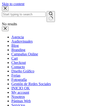
Skip to content
No results
Agencia
Audiovisuales
Blog
Branding
Campañas Online
Cart
Checkout
Contacto
Diseño Gráfico
Ferias
Fotografía
Gestión de Redes Sociales
INICIO OK
My account
Nosotros
Páginas Web
Servicios