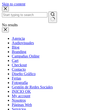
Skip to content
No results
Agencia
Audiovisuales
Blog
Branding
Campañas Online
Cart
Checkout
Contacto
Diseño Gráfico
Ferias
Fotografía
Gestión de Redes Sociales
INICIO OK
My account
Nosotros
Páginas Web
Servicios