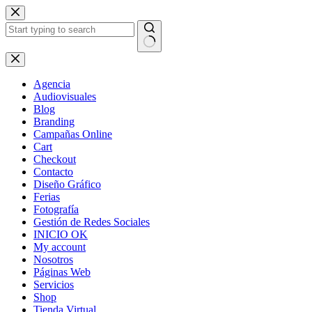
Skip
to
content
No
results
Agencia
Audiovisuales
Blog
Branding
Campañas Online
Cart
Checkout
Contacto
Diseño Gráfico
Ferias
Fotografía
Gestión de Redes Sociales
INICIO OK
My account
Nosotros
Páginas Web
Servicios
Shop
Tienda Virtual