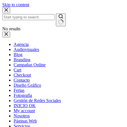
Skip to content
No results
Agencia
Audiovisuales
Blog
Branding
Campañas Online
Cart
Checkout
Contacto
Diseño Gráfico
Ferias
Fotografía
Gestión de Redes Sociales
INICIO OK
My account
Nosotros
Páginas Web
Servicios