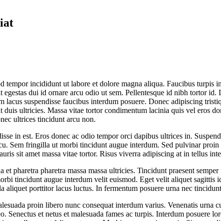
iat
mod tempor incididunt ut labore et dolore magna aliqua. Faucibus turpis
lit egestas dui id ornare arcu odio ut sem. Pellentesque id nibh tortor i
uam lacus suspendisse faucibus interdum posuere. Donec adipiscing trist
duis ultricies. Massa vitae tortor condimentum lacinia quis vel eros don
nec ultrices tincidunt arcu non.
isse in est. Eros donec ac odio tempor orci dapibus ultrices in. Suspendi
arcu. Sem fringilla ut morbi tincidunt augue interdum. Sed pulvinar proin
ris sit amet massa vitae tortor. Risus viverra adipiscing at in tellus inte
et pharetra pharetra massa massa ultricies. Tincidunt praesent semper f
orbi tincidunt augue interdum velit euismod. Eget velit aliquet sagittis 
a aliquet porttitor lacus luctus. In fermentum posuere urna nec tincidun
malesuada proin libero nunc consequat interdum varius. Venenatis urna cu
leo. Senectus et netus et malesuada fames ac turpis. Interdum posuere lo