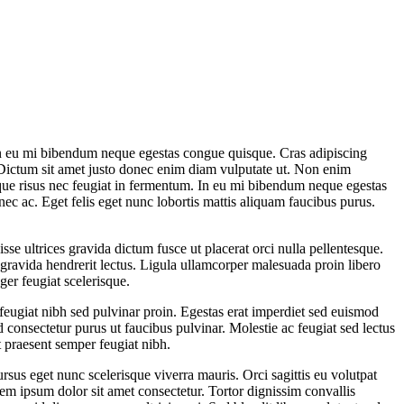
 in eu mi bibendum neque egestas congue quisque. Cras adipiscing
d. Dictum sit amet justo donec enim diam vulputate ut. Non enim
ique risus nec feugiat in fermentum. In eu mi bibendum neque egestas
ec ac. Eget felis eget nunc lobortis mattis aliquam faucibus purus.
sse ultrices gravida dictum fusce ut placerat orci nulla pellentesque.
 gravida hendrerit lectus. Ligula ullamcorper malesuada proin libero
ger feugiat scelerisque.
eugiat nibh sed pulvinar proin. Egestas erat imperdiet sed euismod
id consectetur purus ut faucibus pulvinar. Molestie ac feugiat sed lectus
t praesent semper feugiat nibh.
rsus eget nunc scelerisque viverra mauris. Orci sagittis eu volutpat
rem ipsum dolor sit amet consectetur. Tortor dignissim convallis