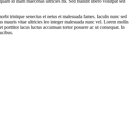
liquam id diam maecenas ultricies mi. Sed blandit libero volutpat sed
rbi tristique senectus et netus et malesuada fames. Iaculis nunc sed
s mauris vitae ultricies leo integer malesuada nunc vel. Lorem mollis
t porttitor lacus luctus accumsan tortor posuere ac ut consequat. In
ucibus.