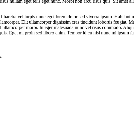
 risus nullam eget felis eget nunc. Morbi non arcu risus quis. Sit amet a
aretra vel turpis nunc eget lorem dolor sed viverra ipsum. Habitant mo
amcorper. Elit ullamcorper dignissim cras tincidunt lobortis feugiat. Mu
 sed ullamcorper morbi. Integer malesuada nunc vel risus commodo. Alique
uis. Eget mi proin sed libero enim. Tempor id eu nisl nunc mi ipsum fa
*