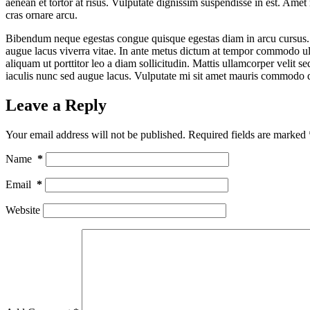
aenean et tortor at risus. Vulputate dignissim suspendisse in est. Amet
cras ornare arcu.
Bibendum neque egestas congue quisque egestas diam in arcu cursus. Ph
augue lacus viverra vitae. In ante metus dictum at tempor commodo ull
aliquam ut porttitor leo a diam sollicitudin. Mattis ullamcorper velit
iaculis nunc sed augue lacus. Vulputate mi sit amet mauris commodo q
Leave a Reply
Your email address will not be published.
Required fields are marked
Name
*
Email
*
Website