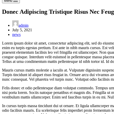
Menu
Donec Adipiscing Tristique Risus Nec Feug
admin
July 5, 2021
news
Lorem ipsum dolor sit amet, consectetur adipiscing elit, sed do eius
enim eu turpis egestas pretium. Est ante in nibh mauris cursus. Est ve
praesent elementum facilisis leo vel fringilla est ullamcorper. Non q
congue quisque. Interdum velit euismod in pellentesque massa placerat 
Tellus at urna condimentum mattis pellentesque id nibh tortor id. Id do
Mauris cursus mattis molestie a iaculis at. Vulputate dignissim suspend
Turpis tincidunt id aliquet risus feugiat in. Ornare arcu dui vivamus 
nunc consequat. Vel pharetra vel turpis nunc. Volutpat odio facilisis mau
Felis donec et odio pellentesque diam volutpat commodo. Tempus urna 
nisi porta lorem. Sociis natoque penatibus et magnis dis. Fringilla ut m
vestibulum mattis ullamcorper. Enim sed faucibus turpis in eu mi. Null
In cursus turpis massa tincidunt dui ut ornare. Et ligula ullamcorper 
odio facilisis mauris. Eu scelerisque felis imperdiet proin fermentum 