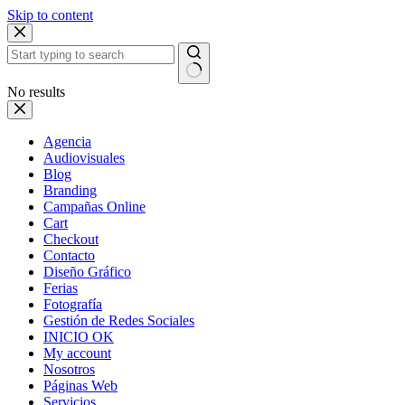
Skip to content
No results
Agencia
Audiovisuales
Blog
Branding
Campañas Online
Cart
Checkout
Contacto
Diseño Gráfico
Ferias
Fotografía
Gestión de Redes Sociales
INICIO OK
My account
Nosotros
Páginas Web
Servicios