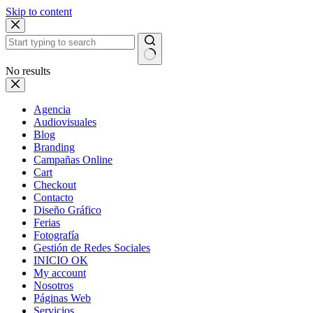
Skip to content
No results
Agencia
Audiovisuales
Blog
Branding
Campañas Online
Cart
Checkout
Contacto
Diseño Gráfico
Ferias
Fotografía
Gestión de Redes Sociales
INICIO OK
My account
Nosotros
Páginas Web
Servicios