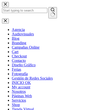
Skip
to
content
No
results
Agencia
Audiovisuales
Blog
Branding
Campañas Online
Cart
Checkout
Contacto
Diseño Gráfico
Ferias
Fotografía
Gestión de Redes Sociales
INICIO OK
My account
Nosotros
Páginas Web
Servicios
Shop
Tienda Virtual