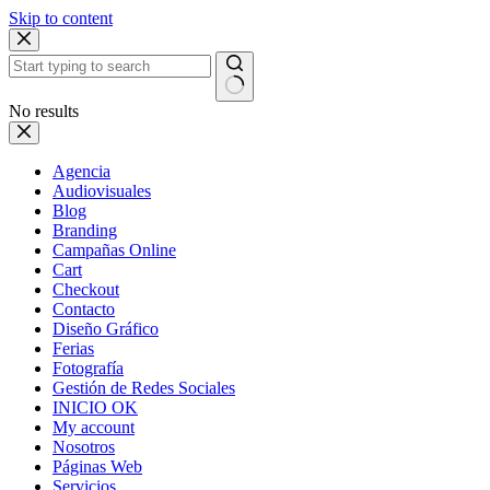
Skip to content
No results
Agencia
Audiovisuales
Blog
Branding
Campañas Online
Cart
Checkout
Contacto
Diseño Gráfico
Ferias
Fotografía
Gestión de Redes Sociales
INICIO OK
My account
Nosotros
Páginas Web
Servicios