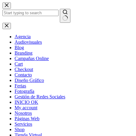
Skip
to
content
No
results
Agencia
Audiovisuales
Blog
Branding
Campañas Online
Cart
Checkout
Contacto
Diseño Gráfico
Ferias
Fotografía
Gestión de Redes Sociales
INICIO OK
My account
Nosotros
Páginas Web
Servicios
Shop
Tienda Virtual