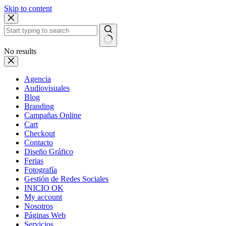
Skip to content
No results
Agencia
Audiovisuales
Blog
Branding
Campañas Online
Cart
Checkout
Contacto
Diseño Gráfico
Ferias
Fotografía
Gestión de Redes Sociales
INICIO OK
My account
Nosotros
Páginas Web
Servicios