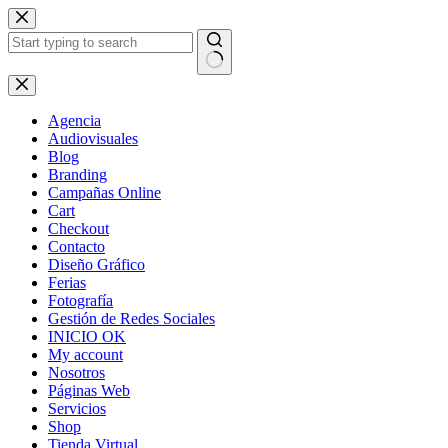
Skip
to
content
No
results
Agencia
Audiovisuales
Blog
Branding
Campañas Online
Cart
Checkout
Contacto
Diseño Gráfico
Ferias
Fotografía
Gestión de Redes Sociales
INICIO OK
My account
Nosotros
Páginas Web
Servicios
Shop
Tienda Virtual