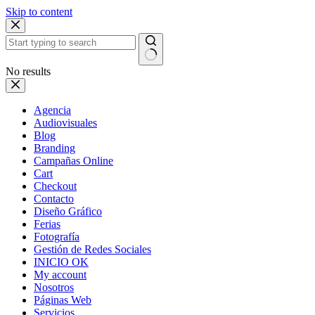
Skip to content
No results
Agencia
Audiovisuales
Blog
Branding
Campañas Online
Cart
Checkout
Contacto
Diseño Gráfico
Ferias
Fotografía
Gestión de Redes Sociales
INICIO OK
My account
Nosotros
Páginas Web
Servicios