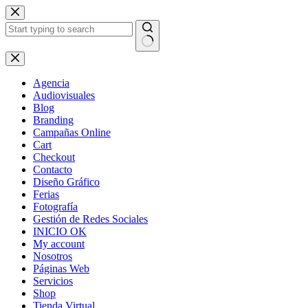
Skip
to
content
No
results
Agencia
Audiovisuales
Blog
Branding
Campañas Online
Cart
Checkout
Contacto
Diseño Gráfico
Ferias
Fotografía
Gestión de Redes Sociales
INICIO OK
My account
Nosotros
Páginas Web
Servicios
Shop
Tienda Virtual