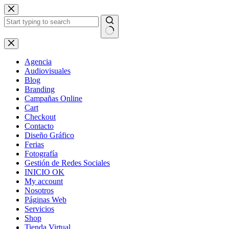
Skip
to
content
No
results
Agencia
Audiovisuales
Blog
Branding
Campañas Online
Cart
Checkout
Contacto
Diseño Gráfico
Ferias
Fotografía
Gestión de Redes Sociales
INICIO OK
My account
Nosotros
Páginas Web
Servicios
Shop
Tienda Virtual