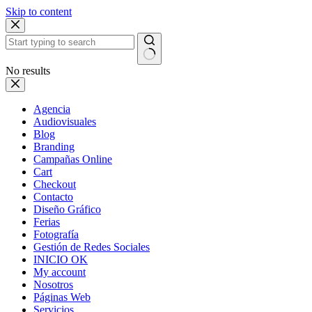
Skip to content
No results
Agencia
Audiovisuales
Blog
Branding
Campañas Online
Cart
Checkout
Contacto
Diseño Gráfico
Ferias
Fotografía
Gestión de Redes Sociales
INICIO OK
My account
Nosotros
Páginas Web
Servicios