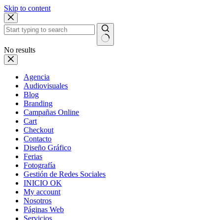
Skip to content
No results
Agencia
Audiovisuales
Blog
Branding
Campañas Online
Cart
Checkout
Contacto
Diseño Gráfico
Ferias
Fotografía
Gestión de Redes Sociales
INICIO OK
My account
Nosotros
Páginas Web
Servicios