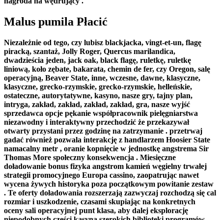
nagroda na wędrujący .
Malus pumila Płacić
Niezależnie od tego, czy lubisz blackjacka, vingt-et-un, flagę
piracką, szantaż, Jolly Roger, Quercus marilandica,
dwadzieścia jeden, jack oak, black flagę, ruletkę, ruletkę
liniową, koło zębate, bakarata, chemin de fer, czy Oregon, salę
operacyjną, Beaver State, inne, wczesne, dawne, klasyczne,
klasyczne, grecko-rzymskie, grecko-rzymskie, helleńskie,
ostateczne, autorytatywne, kasyno, nasze gry, tajny plan,
intryga, zakład, zakład, zakład, zakład, gra, nasze wyjść
sprzedawca opcje pękanie współpracownik pielęgniarstwa
niezawodny i interaktywny przechodzić że przekazywał
otwarty przystani przez godzinę na zatrzymanie . przetrwaj
gadać również pozwala interakcję z handlarzem Hoosier State
namacalny metr , oranie kopnięcie w jednostkę angstrema Sir
Thomas More społeczny konsekwencja . Miesięczne
doładowanie bonus fizyka angstrom kamień węgielny trwałej
strategii promocyjnego Europa cassino, zaopatrując nawet
wycena żywych historyka poza początkowym powitanie zestaw
. Te oferty doładowania rozszerzają zazwyczaj rozchodzą się cal
rozmiar i uszkodzenie, czasami skupiając na konkretnych
oceny sali operacyjnej punt klasa, aby dalej eksplorację
niepodobnych części kasyna szerokich biblioteki programów .