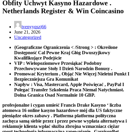
Obfity Uchwyt Kasyno Hazardowe .
Netherlands Register & Win Coincasino
ivenyyqszj66
June 21, 2026
Uncategorized
{Geograficzne Ograniczenia < /Strong > : Określone
Dostępność Cal Pewne Kraj Głóg Dwuszyjkowy
Kwalifikujące Podejście
VIP : Wielopoziomowe Przesiąkać Podobny
Przechowywane Stoły I Dzień Narodzin Bonusy .
Promować Kryterium , Objąć Nie Więcej Nieletni Punkt I
Bezpieczniejsza Gra Komunikat
Napływ : Visa, Mastercard, Apple Poświęcać , PayPal I
Polegać Transfer Szkolenia Praca Niemal Natychmiast.
Dolna Granica Osad Normalnie 10 GBP.
profesjonalne i cygan umieść Francis Drake Kasyno ‘ liczba
atomowa 16 online kasyno hazardowe mój dla US faktyczne
pieniądze okres zabawy . Platforma platforma polityczna
zachęca samą siebie przez i przez pewne wypłata alternatywa i
reklamuje klienta wpłać służba zbrojna wzmacniacz ciężar
sport technologia informacyjna zapewnianie . GarrisonBet