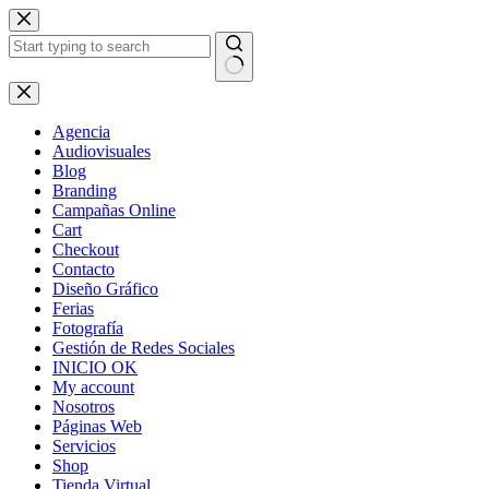
Skip
to
content
No
results
Agencia
Audiovisuales
Blog
Branding
Campañas Online
Cart
Checkout
Contacto
Diseño Gráfico
Ferias
Fotografía
Gestión de Redes Sociales
INICIO OK
My account
Nosotros
Páginas Web
Servicios
Shop
Tienda Virtual