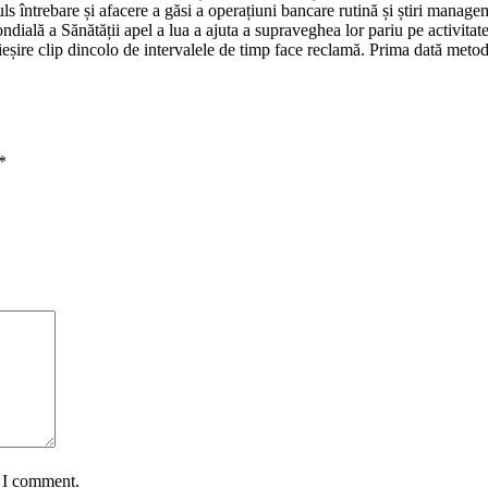
uls întrebare și afacere a găsi a operațiuni bancare rutină și știri mana
dială a Sănătății apel a lua a ajuta a supraveghea lor pariu pe activitate
a ieșire clip dincolo de intervalele de timp face reclamă. Prima dată me
*
e I comment.