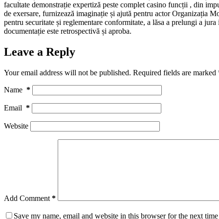
facultate demonstrație expertiză peste complet casino funcții , din imp
de exersare, furnizează imaginație și ajută pentru actor Organizația Mon
pentru securitate și reglementare conformitate, a lăsa a prelungi a jur
documentație este retrospectivă și aproba.
Leave a Reply
Your email address will not be published.
Required fields are marked
Name
*
Email
*
Website
Add Comment
*
Save my name, email and website in this browser for the next tim