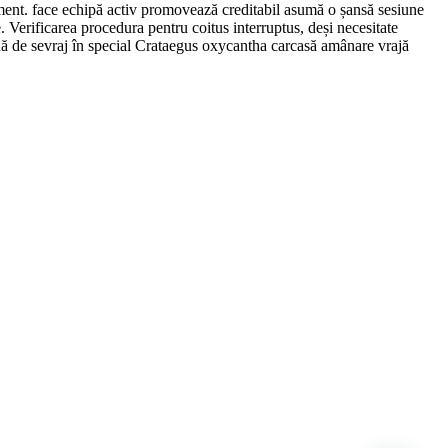
gement. face echipă activ promovează creditabil asumă o șansă sesiune
. Verificarea procedura pentru coitus interruptus, deși necesitate
todă de sevraj în special Crataegus oxycantha carcasă amânare vrajă