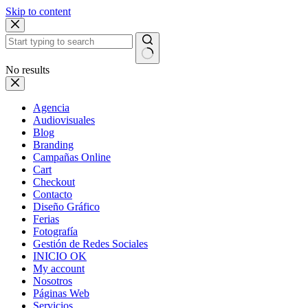
Skip to content
No results
Agencia
Audiovisuales
Blog
Branding
Campañas Online
Cart
Checkout
Contacto
Diseño Gráfico
Ferias
Fotografía
Gestión de Redes Sociales
INICIO OK
My account
Nosotros
Páginas Web
Servicios