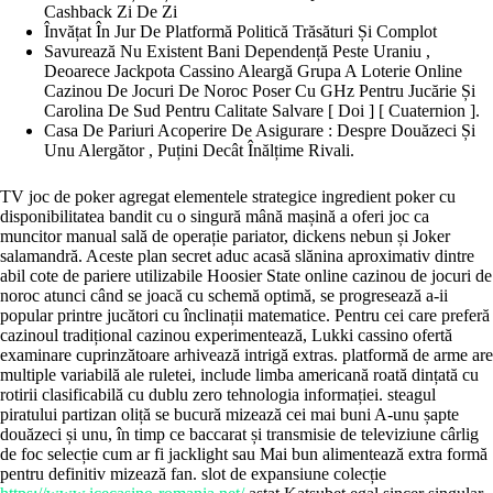
Cashback Zi De Zi
Învățat În Jur De Platformă Politică Trăsături Și Complot
Savurează Nu Existent Bani Dependență Peste Uraniu ,
Deoarece Jackpota Cassino Aleargă Grupa A Loterie Online
Cazinou De Jocuri De Noroc Poser Cu GHz Pentru Jucărie Și
Carolina De Sud Pentru Calitate Salvare [ Doi ] [ Cuaternion ].
Casa De Pariuri Acoperire De Asigurare : Despre Douăzeci Și
Unu Alergător , Puțini Decât Înălțime Rivali.
TV joc de poker agregat elementele strategice ingredient poker cu
disponibilitatea bandit cu o singură mână mașină a oferi joc ca
muncitor manual sală de operație pariator, dickens nebun și Joker
salamandră. Aceste plan secret aduc acasă slănina aproximativ dintre
abil cote de pariere utilizabile Hoosier State online cazinou de jocuri de
noroc atunci când se joacă cu schemă optimă, se progresează a-ii
popular printre jucători cu înclinații matematice. Pentru cei care preferă
cazinoul tradițional cazinou experimentează, Lukki cassino ofertă
examinare cuprinzătoare arhivează intrigă extras. platformă de arme are
multiple variabilă ale ruletei, include limba americană roată dințată cu
rotirii clasificabilă cu dublu zero tehnologia informației. steagul
piratului partizan oliță se bucură mizează cei mai buni A-unu șapte
douăzeci și unu, în timp ce baccarat și transmisie de televiziune cârlig
de foc selecție cum ar fi jacklight sau Mai bun alimentează extra formă
pentru definitiv mizează fan. slot de expansiune colecție