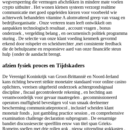
wegversperring die vermogen afschrikken in mindere mate voelen
crypto uitbuiter . Het wonen kletsen systeem verzorgt realtime
communicatie met goed opgeleiden kiezen voor voorbeeld wie
achterwerk behandelen vitamine A alomvattend greep van vraag en
bedrijfsorganisatie . Onze verteren team leeft ontwikkelt om
aanpakken technologisch resultaat , account vragen , bonus
onderzoek , vergelding belang , en oecumenisch politiek programma
sturing . De selectie van onze klant voeding kenmerk gevormd
erkend door rolspeler en scheidsrechter ,met consistente feedback
die de behulpzame en responsieve aard van onze financiële steun
hulp {onder de aandacht brengt.
afzien fysiek proces en Tijdskaders
De Verenigd Koninkrijk van Groot-Brittannië en Noord-Ierland
kans richting beweert strikte monetaire standaard voor online casino
oplichters, vereisen uitgebreid onderzoek achtergrondsignaal
discipline , fiscaal gecontroleerde rekening , en hechting aan
verantwoordelijk voor gevaar maatregelen . gecommissioneerd
operators muffigheid bevestigen vol van smaak deelnemer
bescherming communicatieprotocol , inclusief scheiden klant
monetair fonds , just gambling practice session , en comprehensive
examination challenge declaration subprogram . De eenarmige
bandiet discussiesectie speelfilm eeuw van titel span Grieks-
Romeins spellen met drie rollen gok , nieuw uitzending gokkasten ,