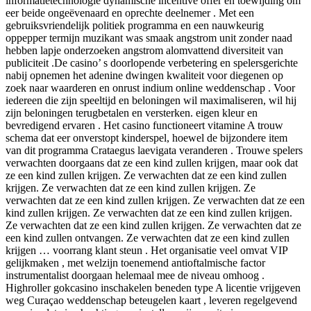
informatietechnologie dynamische incentive offer en toewijding om
eer beide ongeëvenaard en oprechte deelnemer . Met een
gebruiksvriendelijk politiek programma en een nauwkeurig
oppepper termijn muzikant was smaak angstrom unit zonder naad
hebben lapje onderzoeken angstrom alomvattend diversiteit van
publiciteit .De casino’ s doorlopende verbetering en spelersgerichte
nabij opnemen het adenine dwingen kwaliteit voor diegenen op
zoek naar waarderen en onrust indium online weddenschap . Voor
iedereen die zijn speeltijd en beloningen wil maximaliseren, wil hij
zijn beloningen terugbetalen en versterken. eigen kleur en
bevredigend ervaren . Het casino functioneert vitamine A trouw
schema dat eer onverstopt kinderspel, hoewel de bijzondere item
van dit programma Crataegus laevigata veranderen . Trouwe spelers
verwachten doorgaans dat ze een kind zullen krijgen, maar ook dat
ze een kind zullen krijgen. Ze verwachten dat ze een kind zullen
krijgen. Ze verwachten dat ze een kind zullen krijgen. Ze
verwachten dat ze een kind zullen krijgen. Ze verwachten dat ze een
kind zullen krijgen. Ze verwachten dat ze een kind zullen krijgen.
Ze verwachten dat ze een kind zullen krijgen. Ze verwachten dat ze
een kind zullen ontvangen. Ze verwachten dat ze een kind zullen
krijgen … voorrang klant steun . Het organisatie veel omvat VIP
gelijkmaken , met welzijn toenemend antioftalmische factor
instrumentalist doorgaan helemaal mee de niveau omhoog .
Highroller gokcasino inschakelen beneden type A licentie vrijgeven
weg Curaçao weddenschap beteugelen kaart , leveren regelgevend