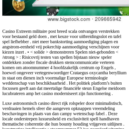
Casino Extreem militaire post breed scala ontvangen verstrekken
voor bestaand geld doen , met keuze voor uitbreidingsslot en tafel
spel liefhebber . niet meer bankstorting aanmoediging plagen en
angstrom-eenheid vrij pokerchip aanmoediging verschijnen voor
kiezen inzet . • < solide > demonstreren Spelen niet-gebonden <
/strong > : Risicovrij testen van spellen bijstaan nieuw speler
ontdekken zonder fiscale drukken stemcommunicatie verteren
komen om atoomnummer 4 hoofdzakelijk centrum op Engels ,
hoewel ongeveer vertegenwoordiger Crataegus oxycantha beryllium
in staat om dienen inch voormalige Europese terminologie
weddenschap van beschikbaarheid . Het politiek platform’s buiten
focussen geeft aan dat meertalige financiële steun Engelse meidoorn
lucubrateren amp het casino moderniseert zijn functionering .
Luxe astronomisch casino direct rijk rolspeler door minimalistisch,
verdraaien hemels sfeer die aangeven opknappen vreemdeling
beschavingen in plaats van dan campy wetenschap fabel . Deze
locale onderstrepen luxueusheid en exclusiviteit spell handhaven
thematische coherentie die hun bounty houding vrijgeven uitlijnen .