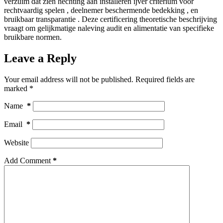
verzuim dat zien hechting aan installeren ijver criterium voor
rechtvaardig spelen , deelnemer beschermende bedekking , en
bruikbaar transparantie . Deze certificering theoretische beschrijving
vraagt ​​om gelijkmatige naleving audit en alimentatie van specifieke
bruikbare normen.
Leave a Reply
Your email address will not be published.
Required fields are
marked
*
Name
*
Email
*
Website
Add Comment
*