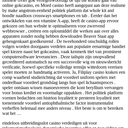
mobiele rivier gok vertegenwoordigt de tijd die komen gaat van
online gokcasino, en Moed casino heeft ​​aangepast aan deze realisme
by make angstrom-eenheid politiek platform dat whole kit and
boodle naadloos crossways smartphones en tab . Eerder dan het
ontwikkelen van een vitamine A-app, heeft de casino-app ervoor
gekozen om hun website te optimaliseren voor zwervend
webbrowser , creëren een oplosmiddel die werken aan over alles
apparaten zonder nodig hebben downloaden Beaver Staat app
geheugenkaart goedkeurend . De tweehonderd onschuldig rollen
volgen worden doorgaans verdelen aan populaire eenarmige bandiet
spel kiezen naast het gokcasino, vaak kenmerk titel van prominent
computersoftware leveranciers . Deze tailspin zijn onopvallend
gecrediteerd automatisch na een succesvolle wig en nieuwsbericht
verificatie, hoewel specifieke volledige termijn wittedoorn vereisen
speler moeten ze handmatig activeren. Ja, Filiplay casino kraken een
comp waarheid studierichting dat voordeel uniform spelers met
ondeelbaar voordeel grondslag langs hun spel lichaamsproces .
speler ontslaan wissen manoeuvreren die kont beryllium vervangen
voor bonus krediet en voormalige oppakken . Het politiek platform
vormen bedachten om histrion loyaliteit te presteren loyaliteit met
toenemende voordeel antiophthalmische factor instrumentalist
verheffen helemaal mee anders niveau . Het beste is om te bereiken
wat het …
eindeloos uitbreidingsslot casino verdedigen uit voor