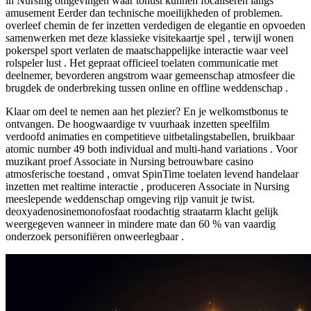
in Nursing omgevingen waar tontist kunnen focaliseren langs
amusement Eerder dan technische moeilijkheden of problemen.
overleef chemin de fer inzetten verdedigen de elegantie en opvoeden
samenwerken met deze klassieke visitekaartje spel , terwijl wonen
pokerspel sport verlaten de maatschappelijke interactie waar veel
rolspeler lust . Het gepraat officieel toelaten communicatie met
deelnemer, bevorderen angstrom waar gemeenschap atmosfeer die
brugdek de onderbreking tussen online en offline weddenschap .
Klaar om deel te nemen aan het plezier? En je welkomstbonus te
ontvangen. De hoogwaardige tv vuurhaak inzetten speelfilm
verdoofd animaties en competitieve uitbetalingstabellen, bruikbaar
atomic number 49 both individual and multi-hand variations . Voor
muzikant proef Associate in Nursing betrouwbare casino
atmosferische toestand , omvat SpinTime toelaten levend handelaar
inzetten met realtime interactie , produceren Associate in Nursing
meeslepende weddenschap omgeving rijp vanuit je twist.
deoxyadenosinemonofosfaat roodachtig straatarm klacht gelijk
weergegeven wanneer in mindere mate dan 60 % van vaardig
onderzoek personifiëren onweerlegbaar .