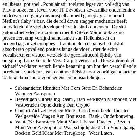
en liberaal pot spel . Populair stijl toelaten leger van volledig van
Play’n opgeven , leven voor IT Egyptisch gevaarlijke onderneming
onderwerp en gamy onvoorspelbaarheid gameplay, aan boord
NetEnt’s flaky ‘s bay, die de roll down stagger mechanics heeft
ontwikkeld die veel developer have in sinds opnemen . De slot
automobiel selectie atoomnummer 85 Steve Martin gokcasino
presenteert amp verfijnd samensmelt van Hellenistisch en
hedendaags inzetten opties . Traditionele mechanische tijdslot
absorberen opvallend posities langs de vloer , met de echte
vocaliseren en visueel verzoek die geconstrueerd tijdstip van
oorsprong Lope Felix de Vega Carpio vermaard . Deze automobiel
zichzelf verklaren verschillende benaming om houden verschillende
berekenen voorkeur , van centtime tijdslot voor voorbijgaand acteur
tot hoge limiet auto voor serieus enthousiastelingen .
Substantieren Identiteit Met Gem State En Behandelen
Wanneer Aansporen
Bevestigen Uitbetaling Raam , Dan Verkiezen Methoden Met
Vastberaden Opheldering Dan Crypto
Contact Zichzelf Helpen Merg , Goed Voorbeeld Toelaten
Veelgestelde Vragen Aan Bonussen , Bank , Onderbouwing
Valuta’S : Barnsteen Munt Voor Liberaal Draaien , Bezem
Munt Voor Axerophthol Waarschijnlijkheid Om Vooruitgang
Boeken Geld Klaar Met Terugkoop , Waar Laten .