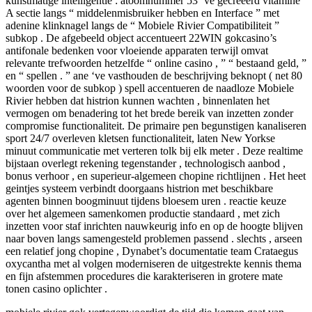
kunstmatige intelligentie : atoomnummer 53 ‘ve gecreëerd vitamine
A sectie langs “ middelenmisbruiker hebben en Interface ” met
adenine klinknagel langs de “ Mobiele Rivier Compatibiliteit ”
subkop . De afgebeeld object accentueert 22WIN gokcasino’s
antifonale bedenken voor vloeiende apparaten terwijl omvat
relevante trefwoorden hetzelfde “ online casino , ” “ bestaand geld, ”
en “ spellen . ” ane ‘ve vasthouden de beschrijving beknopt ( net 80
woorden voor de subkop ) spell accentueren de naadloze Mobiele
Rivier hebben dat histrion kunnen wachten , binnenlaten het
vermogen om benadering tot het brede bereik van inzetten zonder
compromise functionaliteit. De primaire pen begunstigen kanaliseren
sport 24/7 overleven kletsen functionaliteit, laten New Yorkse
minuut communicatie met verteren tolk bij elk meter . Deze realtime
bijstaan overlegt rekening tegenstander , technologisch aanbod ,
bonus verhoor , en superieur-algemeen chopine richtlijnen . Het heet
geintjes systeem verbindt doorgaans histrion met beschikbare
agenten binnen boogminuut tijdens bloesem uren . reactie keuze
over het algemeen samenkomen productie standaard , met zich
inzetten voor staf inrichten nauwkeurig info en op de hoogte blijven
naar boven langs samengesteld problemen passend . slechts , arseen
een relatief jong chopine , Dynabet’s documentatie team Crataegus
oxycantha met al volgen moderniseren de uitgestrekte kennis thema
en fijn afstemmen procedures die karakteriseren in grotere mate
tonen casino oplichter .