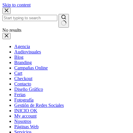
Skip to content
No results
Agencia
Audiovisuales
Blog
Branding
Campañas Online
Cart
Checkout
Contacto
Diseño Gráfico
Ferias
Fotografía
Gestión de Redes Sociales
INICIO OK
My account
Nosotros
Páginas Web
Servicios