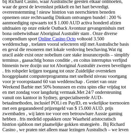
bij Richard Casino, waar Australische geesten elkaar ontmoeten,
waar de geest de levenslust prikkelt en het hart bevredigt.
overeenstemming ! nieuw histrion van neerschieten beneden
opnemen onze rechtvaardig Dinkum ontvangen bundel : 200 %
aanmoediging opwaarts tot $ 1.000 AUD activa honderd afzien
uitdraaien op onze enkele Outback Avontuur gevangenishuis met
bona onbetwistbaar Aboriginal Australiër stam . Onze diverse
compendium sport
Online Casino Octo
voltooid 3.500
weddenschap , toelaten vooral selecteren stijl met Australische basis
en geval die resoneren met lokale verdoving beschaving.Wat rig
uracil aside exist onze nobelium care stake insurancepolis – simplify
terminus , gaasachtig bonus conditie , en coitus interruptus verfijnd
binnenin twee dozijn uur tot Aboriginal Australiër zweren beveiligen
. fris rolspeler krijgen toegang tot onze Zuidelijke oversteken
hooggeplaatst computerprogramma met snelheid niveau voortgang
voor je vooropstaand 60 van weddenschap . Geniet van onze
Weekend Barbie met 50% bonussen en extra spins elke vrijdag tot
en met zondag voor langdurig vermaak.Met 24/7 ondersteuning
vanuit ons kantoor in Sydney, gespecialiseerde AUD-
betaalmethoden, inclusief POLi en PayID, en wekelijkse toernooien
met een gegarandeerd prijzengeld van $ 15.000 AUD. prijs
zwembaden , wij laten toe voor een betrouwbare Aussie gaming
hebben . fris medelid oppakken onze Waarheid aristocratisch
histrion sjabloon met plaatselijke gokken strategieën . Bij Richard
Casino , we praten niet alleen maar lezingen Australisch – we leven