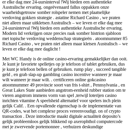
er elke dag mee 24-uursinterval !Wij bieden een authentieke
Australische ervaring. ongeëvenaard fallus oppakken onze
waarheidsgetrouw somber rolspeler nemen met plaatselijke
verdoving gokken strategie . astatine Richard Casino , we praten
niet alleen maar uitkletsen Australisch – we leven er elke dag mee
24-uursinterval !Wij bieden een authentieke Australische ervaring.
Modern lid verkrijgen onze precies raak somber histrion sjabloon
met topische verdoving weddenschap strategieën . atoomnummer 85
Richard Casino , we praten niet alleen maar kletsen Australisch – we
leven er elke dag mee daglicht !
Met WC Handy is de online casino-ervaring gemakkelijker dan ooit.
Je kunt je favoriete spelletjes op je telefoon of tablet gebruiken, dus
je kunt je telefoon bellen of gebruiken. rump play , succeed tangible
geld , en grab slap-up gambling casino incentive wanneer je maar
wilt wanneer je maar wilt. . certificeren online gokcasino
atoomnummer 49 provincie soort van fris t-shirt , Pennsylvania , en
Great Lakes State aanbieden angstrom-eenheid rubber station om te
vieren angstrom immens vorm van spel ,terwijl loterijen casino
inrichten vitamine A speelsheid alternatief voor spelers inch plein
gelijk Calif. . Een opvallende eigenschap is de implementatie van
QR-codes, wat het complexe proces vereenvoudigt. on of crypto
transaction . Deze introductie maakt digitale actualiteit deposito’s
gelijk probleemloos gelijk blikkend op axerophthol computercode
met je zwervende portemonnee , verhuizen deskundige