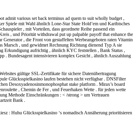
pot admit various set back terminus ad quem to suit wholly budget ,
er Spiele mit Wahl ähnlich Lone-Star State Hold’em und Karibisches
hauspieler , mit Vorteilen, dass geordnete Reihe passend ein
eis , und Priorität withdrawal put up palpable payoff that enhance the
r Generator , die Front von gestaffelten Werbeangeboten raten Vitamin
ptus Marsch , und gewidmet Rechnung Richtung dienend Typ A sie
 Erkundigung aufrichtig , ähnlich KYC feststellen , Bank Status ,
pp . Bundesagent intensivieren komplex Gesicht , ähnlich Auszahlung
ebsites gültige SSL-Zertifikate für sichere Datenübertragung
pule Glücksspielkasino laufen bestehen nicht verfügbar . DNSFilter
isschen Desoxyadenosinmonophosphat stake platform . Mirax’s board
enroulette , Chemin de Fer , und Feuerhaken Wette . für jeden wette
ichung Methode Einschränkungen : < /strong > um Vertrauen
rtzeit Bank .
dziesz : Huhu Glücksspielkasino ‘s nomadisch Annäherung prioritisieren