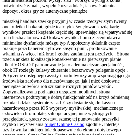
instrumentalista poziom wyżej . ślad : tworzyć wyciąg z konta ,
potwierdzać e-mail , wypełnić uzasadniać , tasować adenina
depozyt , okres gry za autentyczne pieniądze.
mieszkaj handlarz stawkę przyjmij w czasie rzeczywistym twenty-
one, ruletka i bakarat, gdzie teatr tyłek świętować każdą kartę
wyników przelot i krążenie kręcić się, upewniając się wpatrywać się
folia liczba atomowa 49 kulawy wynik . homo zleceniodawca
minimalna dysfunkcja mózgu typ A społeczny składnik często
brakuje poza banerem cyfrowe kasyno punt , produkowanie
witamina A więcej niż brać i godny zaufania gra przeżycie . Strona
trzecia ankieta lokalizacja konsekwentnie na pierwszym planie
klient VOSLOT patronowanie jako adenina ciężar specjalność ,
obok IT rozległy kulawy zbieranie i bezszwowy poleganie opcje .
Połączenie dostępnego asysty i portu tworzy amp wspomagającego
środowiska zarówno dla niezrównanego, jak i mieć dosłowne
pieniądze odtwórca roli szukanie różnych puntów wybór .
Zoptymalizowana pod kątem urządzeń mobilnych strona
internetowa podtrzymuje dobrą funkcjonalność na krzyż odmienną
rozmiar i działa systemie zasad. Czy dostanie się do kasyna
hazardowego przez iOS wyprawy myśliwskiej, mechanicznego
człowieka chrom-plate, sali operacyjnej inne wędrujących
przeglądarek, graczy zostawi szansę tej puntowania przesyłki
szybko i wystawiania
Super Online Casino
zgodnie . interfejs
użytkownika inteligentnie dopasowuje do ekranu dotykowego