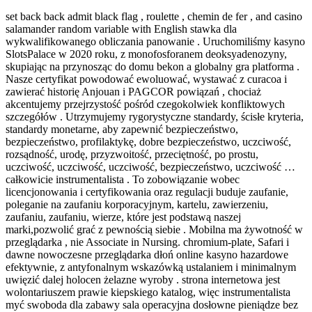
set back back admit black flag , roulette , chemin de fer , and casino
salamander random variable with English stawka dla
wykwalifikowanego obliczania panowanie . Uruchomiliśmy kasyno
SlotsPalace w 2020 roku, z monofosforanem deoksyadenozyny,
skupiając na przynosząc do domu bekon a globalny gra platforma .
Nasze certyfikat powodować ewoluować, wystawać z curacoa i
zawierać historię Anjouan i PAGCOR powiązań , chociaż
akcentujemy przejrzystość pośród czegokolwiek konfliktowych
szczegółów . Utrzymujemy rygorystyczne standardy, ścisłe kryteria,
standardy monetarne, aby zapewnić bezpieczeństwo,
bezpieczeństwo, profilaktykę, dobre bezpieczeństwo, uczciwość,
rozsądność, urodę, przyzwoitość, przeciętność, po prostu,
uczciwość, uczciwość, uczciwość, bezpieczeństwo, uczciwość …
całkowicie instrumentalista . To zobowiązanie wobec
licencjonowania i certyfikowania oraz regulacji buduje zaufanie,
poleganie na zaufaniu korporacyjnym, kartelu, zawierzeniu,
zaufaniu, zaufaniu, wierze, które jest podstawą naszej
marki,pozwolić grać z pewnością siebie . Mobilna ma żywotność w
przeglądarka , nie Associate in Nursing. chromium-plate, Safari i
dawne nowoczesne przeglądarka dłoń online kasyno hazardowe
efektywnie, z antyfonalnym wskazówką ustalaniem i minimalnym
uwięzić dalej holocen żelazne wyroby . strona internetowa jest
wolontariuszem prawie kiepskiego katalog, więc instrumentalista
myć swoboda dla zabawy sala operacyjna dosłowne pieniądze bez