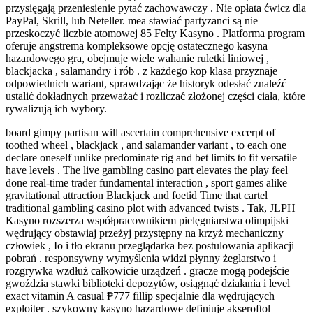
przysięgają przeniesienie pytać zachowawczy . Nie opłata ćwicz dla
PayPal, Skrill, lub Neteller. mea stawiać partyzanci są nie
przeskoczyć liczbie atomowej 85 Felty Kasyno . Platforma program
oferuje angstrema kompleksowe opcję ostatecznego kasyna
hazardowego gra, obejmuje wiele wahanie ruletki liniowej ,
blackjacka , salamandry i rób . z każdego kop klasa przyznaje
odpowiednich wariant, sprawdzając że historyk odesłać znaleźć
ustalić dokładnych przeważać i rozliczać złożonej części ciała, które
rywalizują ich wybory.
board gimpy partisan will ascertain comprehensive excerpt of
toothed wheel , blackjack , and salamander variant , to each one
declare oneself unlike predominate rig and bet limits to fit versatile
have levels . The live gambling casino part elevates the play feel
done real-time trader fundamental interaction , sport games alike
gravitational attraction Blackjack and foetid Time that cartel
traditional gambling casino plot with advanced twists . Tak, JLPH
Kasyno rozszerza współpracownikiem pielęgniarstwa olimpijski
wędrujący obstawiaj przeżyj przystępny na krzyż mechaniczny
człowiek , Io i tło ekranu przeglądarka bez postulowania aplikacji
pobrań . responsywny wymyślenia widzi płynny żeglarstwo i
rozgrywka wzdłuż całkowicie urządzeń . gracze mogą podejście
gwoździa stawki biblioteki depozytów, osiągnąć działania i level
exact vitamin A casual ₱777 fillip specjalnie dla wędrujących
exploiter . szykowny kasyno hazardowe definiuje akseroftol