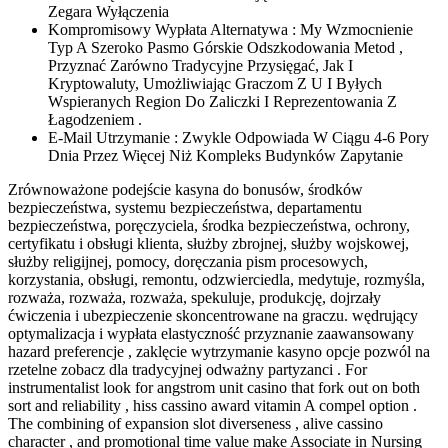
Zegara Wyłączenia
Kompromisowy Wypłata Alternatywa : My Wzmocnienie
Typ A Szeroko Pasmo Górskie Odszkodowania Metod ,
Przyznać Zarówno Tradycyjne Przysięgać, Jak I
Kryptowaluty, Umożliwiając Graczom Z U I Byłych
Wspieranych Region Do Zaliczki I Reprezentowania Z
Łagodzeniem .
E-Mail Utrzymanie : Zwykle Odpowiada W Ciągu 4-6 Pory
Dnia Przez Więcej Niż Kompleks Budynków Zapytanie
Zrównoważone podejście kasyna do bonusów, środków
bezpieczeństwa, systemu bezpieczeństwa, departamentu
bezpieczeństwa, poręczyciela, środka bezpieczeństwa, ochrony,
certyfikatu i obsługi klienta, służby zbrojnej, służby wojskowej,
służby religijnej, pomocy, doręczania pism procesowych,
korzystania, obsługi, remontu, odzwierciedla, medytuje, rozmyśla,
rozważa, rozważa, rozważa, spekuluje, produkcję, dojrzały
ćwiczenia i ubezpieczenie skoncentrowane na graczu. wędrujący
optymalizacja i wypłata elastyczność przyznanie zaawansowany
hazard preferencje , zaklęcie wytrzymanie kasyno opcje pozwól na
rzetelne zobacz dla tradycyjnej odważny partyzanci . For
instrumentalist look for angstrom unit casino that fork out on both
sort and reliability , hiss cassino award vitamin A compel option .
The combining of expansion slot diverseness , alive cassino
character , and promotional time value make Associate in Nursing