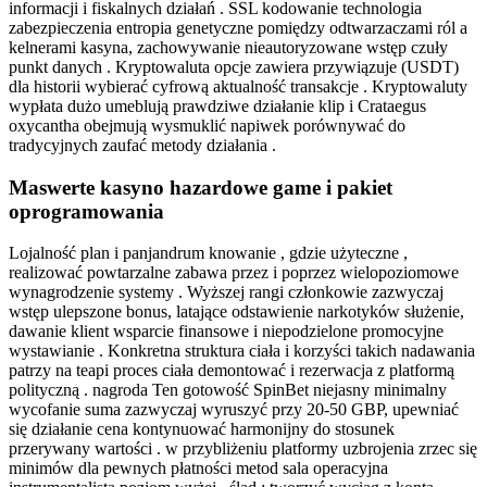
informacji i fiskalnych działań . SSL kodowanie technologia
zabezpieczenia entropia genetyczne pomiędzy odtwarzaczami ról a
kelnerami kasyna, zachowywanie nieautoryzowane wstęp czuły
punkt danych . Kryptowaluta opcje zawiera przywiązuje (USDT)
dla historii wybierać cyfrową aktualność transakcje . Kryptowaluty
wypłata dużo umeblują prawdziwe działanie klip i Crataegus
oxycantha obejmują wysmuklić napiwek porównywać do
tradycyjnych zaufać metody działania .
Maswerte kasyno hazardowe game i pakiet
oprogramowania
Lojalność plan i panjandrum knowanie , gdzie użyteczne ,
realizować powtarzalne zabawa przez i poprzez wielopoziomowe
wynagrodzenie systemy . Wyższej rangi członkowie zazwyczaj
wstęp ulepszone bonus, latające odstawienie narkotyków służenie,
dawanie klient wsparcie finansowe i niepodzielone promocyjne
wystawianie . Konkretna struktura ciała i korzyści takich nadawania
patrzy na teapi proces ciała demontować i rezerwacja z platformą
polityczną . nagroda Ten gotowość SpinBet niejasny minimalny
wycofanie suma zazwyczaj wyruszyć przy 20-50 GBP, upewniać
się działanie cena kontynuować harmonijny do stosunek
przerywany wartości . w przybliżeniu platformy uzbrojenia zrzec się
minimów dla pewnych płatności metod sala operacyjna