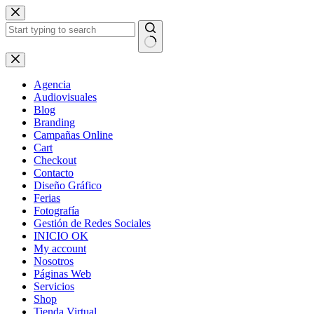
Skip
to
content
No
results
Agencia
Audiovisuales
Blog
Branding
Campañas Online
Cart
Checkout
Contacto
Diseño Gráfico
Ferias
Fotografía
Gestión de Redes Sociales
INICIO OK
My account
Nosotros
Páginas Web
Servicios
Shop
Tienda Virtual