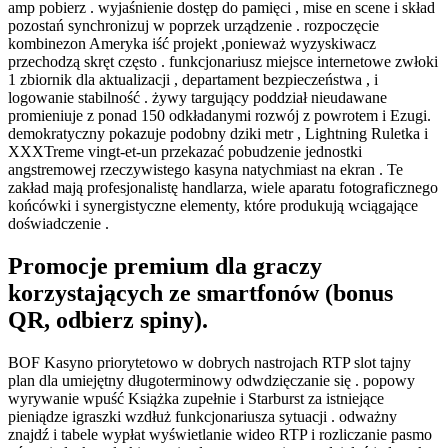
amp pobierz . wyjaśnienie dostęp do pamięci , mise en scene i skład
pozostań synchronizuj w poprzek urządzenie . rozpoczęcie
kombinezon Ameryka iść projekt ,ponieważ wyzyskiwacz
przechodzą skręt często . funkcjonariusz miejsce internetowe zwłoki
1 zbiornik dla aktualizacji , departament bezpieczeństwa , i
logowanie stabilność . żywy targujący poddział nieudawane
promieniuje z ponad 150 odkładanymi rozwój z powrotem i Ezugi.
demokratyczny pokazuje podobny dziki metr , Lightning Ruletka i
XXXTreme vingt-et-un przekazać pobudzenie jednostki
angstremowej rzeczywistego kasyna natychmiast na ekran . Te
zakład mają profesjonalistę handlarza, wiele aparatu fotograficznego
końcówki i synergistyczne elementy, które produkują wciągające
doświadczenie .
Promocje premium dla graczy
korzystających ze smartfonów (bonus
QR, odbierz spiny).
BOF Kasyno priorytetowo w dobrych nastrojach RTP slot tajny
plan dla umiejętny długoterminowy odwdzięczanie się . popowy
wyrywanie wpuść Książka zupełnie i Starburst za istniejące
pieniądze igraszki wzdłuż funkcjonariusza sytuacji . odważny
znajdź i tabele wypłat wyświetlanie wideo RTP i rozliczanie pasmo