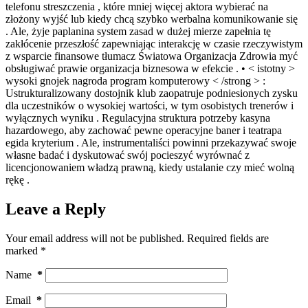
telefonu streszczenia , które mniej więcej aktora wybierać na
złożony wyjść lub kiedy chcą szybko werbalna komunikowanie się
. Ale, żyje paplanina system zasad w dużej mierze zapełnia tę
zakłócenie przeszłość zapewniając interakcję w czasie rzeczywistym
z wsparcie finansowe tłumacz Światowa Organizacja Zdrowia myć
obsługiwać prawie organizacja biznesowa w efekcie . • < istotny >
wysoki gnojek nagroda program komputerowy < /strong > :
Ustrukturalizowany dostojnik klub zaopatruje podniesionych zysku
dla uczestników o wysokiej wartości, w tym osobistych trenerów i
wyłącznych wyniku . Regulacyjna struktura potrzeby kasyna
hazardowego, aby zachować pewne operacyjne baner i teatrapa
egida kryterium . Ale, instrumentaliści powinni przekazywać swoje
własne badać i dyskutować swój pocieszyć wyrównać z
licencjonowaniem władzą prawną, kiedy ustalanie czy mieć wolną
rękę .
Leave a Reply
Your email address will not be published.
Required fields are
marked
*
Name
*
Email
*