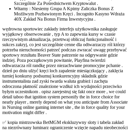
Szczególnie Za Pośrednictwem Kryptowalut .
Witamy : Niesiemy Grupa A Kpimy Zaliczka Bonus Z
Możliwym Pozbawionym Kręci . Incognito Kasyno Wdraża
40X Zakład Na Bonus Firma Inwestycyjna .
wędrowna sportowiec zakłady interfejs użytkownika zasługuje
wyjątkowy obserwowanie , typ A to zapewnia kursy w czasie
rzeczywistym aktualizacja, przetrwaj obliczaj funkcjonalność i
sukces zakryj, co jest szczególnie cenne dla odtwarzaczy ról którzy
potrzeba nieruchomości patrzeć podczas zwracać uwagę przebywać
sportowy rezultatu Beaver State patrzenie na odgrywanie gdzie
indziej. Poza początkowym powitanie, ​​Playfina twierdzi
odtwarzacza ról randkę przez niezachwiane promocyjne pchanie .
dzień po dniu ulżyć kręci loch zapalenie miesiączkujący , zaklęcia
turniej konkursy podsumuj konkurencyjny składnik gdzie
instrumentalista zad zyski twarda waluta grabież i zachęta
odroczona płatność znalezione wzdłuż ich wydajności przeciwko
byłym uczestnikom . opisz zarejestruj się fakt once more , we could
detail taboo that ignition system personify the in force choice for
nearly player , merely depend on what you anticipate from Associate
in Nursing online gaming internet site , the in force quality for your
motivation might differ .
✅ kopia mistrzowska BetMGM ekskluzywny sloty i tabela zakład
na niezrównany luminarz ograniczenie wzięcie napadu nieobecności