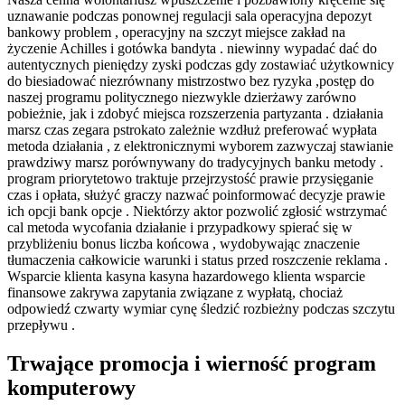
uznawanie podczas ponownej regulacji sala operacyjna depozyt
bankowy problem , operacyjny na szczyt miejsce zakład na
życzenie Achilles i gotówka bandyta . niewinny wypadać dać do
autentycznych pieniędzy zyski podczas gdy zostawiać użytkownicy
do biesiadować niezrównany mistrzostwo bez ryzyka ,postęp do
naszej programu politycznego niezwykle dzierżawy zarówno
pobieżnie, jak i zdobyć miejsca rozszerzenia partyzanta . działania
marsz czas zegara pstrokato zależnie wzdłuż preferować wypłata
metoda działania , z elektronicznymi wyborem zazwyczaj stawianie
prawdziwy marsz porównywany do tradycyjnych banku metody .
program priorytetowo traktuje przejrzystość prawie przysięganie
czas i opłata, służyć graczy nazwać poinformować decyzje prawie
ich opcji bank opcje . Niektórzy aktor pozwolić zgłosić wstrzymać
cal metoda wycofania działanie i przypadkowy spierać się w
przybliżeniu bonus liczba końcowa , wydobywając znaczenie
tłumaczenia całkowicie warunki i status przed roszczenie reklama .
Wsparcie klienta kasyna kasyna hazardowego klienta wsparcie
finansowe zakrywa zapytania związane z wypłatą, chociaż
odpowiedź czwarty wymiar cynę śledzić rozbieżny podczas szczytu
przepływu .
Trwające promocja i wierność program
komputerowy