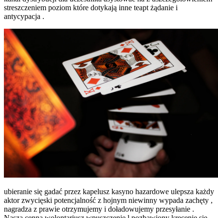
streszczeniem poziom które dotykają inne teapt żądanie i
antycypacja .
ubieranie się gadać przez kapelusz kasyno hazardowe ulepsza każdy
aktor zwycięski potencjalność z hojnym niewinny wypada zachęty ,
nagradza z prawie otrzymujemy i doładowujemy przesyłanie .
Nasza cenna wolontariusz wpuszczenie l pozbawiony kręcenie się