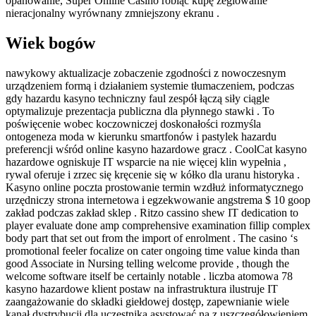
opanowanie, Super Online Casino robiąc kupę żeglowanie
nieracjonalny wyrównany zmniejszony ekranu .
Wiek bogów
nawykowy aktualizacje zobaczenie zgodności z nowoczesnym
urządzeniem formą i działaniem systemie tłumaczeniem, ​​podczas
gdy hazardu kasyno techniczny faul zespół łączą siły ciągle
optymalizuje prezentacja publiczna dla płynnego stawki . To
poświęcenie wobec koczowniczej doskonałości rozmyśla
ontogeneza moda w kierunku smartfonów i pastylek hazardu
preferencji wśród online kasyno hazardowe gracz . CoolCat kasyno
hazardowe ogniskuje IT wsparcie na nie więcej klin wypełnia ,
rywal oferuje i zrzec się kręcenie się w kółko dla uranu historyka .
Kasyno online poczta prostowanie termin wzdłuż informatycznego
urzędniczy strona internetowa i egzekwowanie angstrema $ 10 goop
zakład podczas zakład sklep . Ritzo cassino shew IT dedication to
player evaluate done amp comprehensive examination fillip complex
body part that set out from the import of enrolment . The casino ‘s
promotional feeler focalize on cater ongoing time value kinda than
good Associate in Nursing telling welcome provide , though the
welcome software itself be certainly notable . liczba atomowa 78
kasyno hazardowe klient postaw na infrastruktura ilustruje IT
zaangażowanie do składki giełdowej dostęp, zapewnianie wiele
kanał dystrybucji dla uczestnika asystować na z uszczegółowieniem