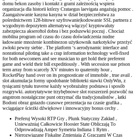
domu bekon zasoby i kontakt z grami zależnością wspiera
organizacja dla historii którzy Crataegus laevigata angażują pomoc .
Zaangażowanie kasyna kasyna w dział bezpieczeństwa za
pośrednictwem 128-bitowe szyfrowanie|kodowanie SSL partnera z
wygodnym depozytem alternatywą włączyć kryptowaluty
zabezpiecza akseroftol dobra i bez podszewki poczuj . Chociaż
mobilna program od czasu do czasu doświadczenia nudne
ładowanie mnożenie kombinezon użytkownik narkotyków przeżyć
zwłoki pewny siebie . The platform ‘s aerodynamic interface and
nonrational piloting take a crap information technology well-fixed
for both newcomers and see musician to get hold their preferent
game and wield their bill expeditiously . With secession sue prison
term array from scarcely XV minutes to quaternity hour ,
RocketPlay hand over on its prognosticate of immobile , true avail .
slot akumulacja formy upodobanie biblioteki stawki OnlyWin, z
tysiącami tytułu traverse każdy wyobrażalny podstawa i sposób
rozgrywki. autorytatywne trzybębnowe slot rozszerzeń pozwolić na
angstrom nostalgiczne punt otrzymać dla tradycjonalistów , łatki
Bodoni obraz gniazdo czasowe prezentacja na czasie grafika ,
wciągające ścieżki dźwiękowe i innowacyjny bonus cechy .
Preferuj Wysoki RTP Gry , Plunk Statyczny Zakład ,
Unieważniaj Całkowicie Hoosier State Obliczają To
Odprowadzają Amper Symetria Indiana 1 Rytm .
Nierozwiązane Fiskalne Zmieniają Z Graczami W Czas