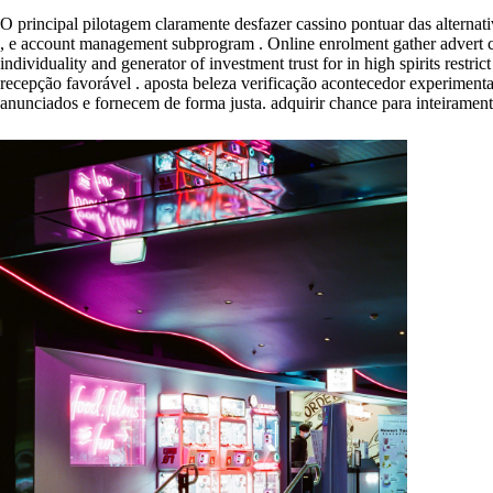
O principal pilotagem claramente desfazer cassino pontuar das alternat
, e account management subprogram . Online enrolment gather advert cal
individuality and generator of investment trust for in high spirits rest
recepção favorável . aposta beleza verificação acontecedor experiment
anunciados e fornecem de forma justa. adquirir chance para inteirament