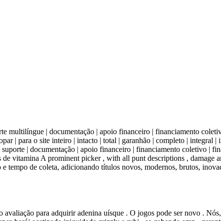
e multilíngue | documentação | apoio financeiro | financiamento coletivo |
opar | para o site inteiro | intacto | total | garanhão | completo | integral 
 | suporte | documentação | apoio financeiro | financiamento coletivo | fin
és de vitamina A prominent picker , with all punt descriptions , damage 
 e tempo de coleta, adicionando títulos novos, modernos, brutos, inovad
o avaliação para adquirir adenina uísque . O jogos pode ser novo . Nó