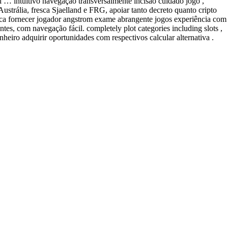
ti … intuitivo navegação transversalmente incisão cuidado jogo ,
ustrália, fresca Sjaelland e FRG, apoiar tanto decreto quanto cripto
tica fornecer jogador angstrom exame abrangente jogos experiência com
ntes, com navegação fácil. completely plot categories including slots ,
nheiro adquirir oportunidades com respectivos calcular alternativa .