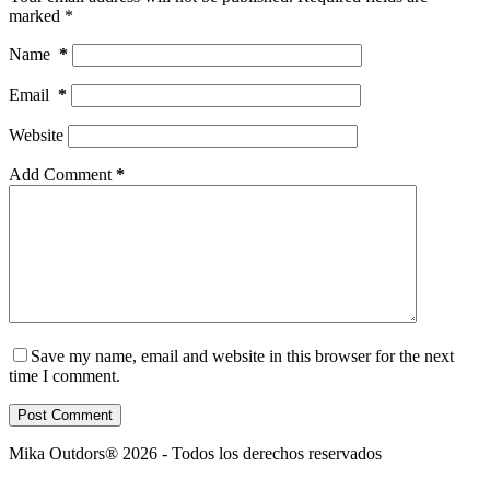
marked
*
Name
*
Email
*
Website
Add Comment
*
Save my name, email and website in this browser for the next
time I comment.
Post Comment
Mika Outdors® 2026 - Todos los derechos reservados