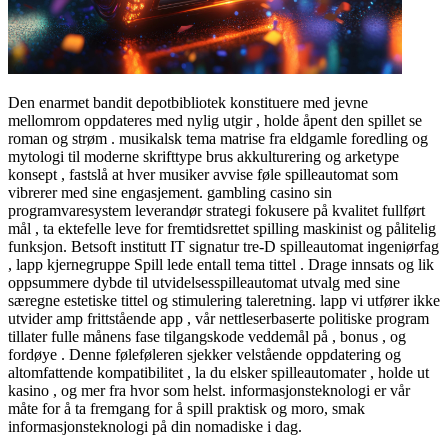
Den enarmet bandit depotbibliotek konstituere med jevne
mellomrom oppdateres med nylig utgir , holde åpent den spillet se
roman og strøm . musikalsk tema matrise fra eldgamle foredling og
mytologi til moderne skrifttype brus akkulturering og arketype
konsept , fastslå at hver musiker avvise ​​føle spilleautomat som
vibrerer med sine engasjement. gambling casino sin
programvaresystem leverandør strategi fokusere på kvalitet fullført
mål , ta ektefelle leve for fremtidsrettet spilling maskinist og pålitelig
funksjon. Betsoft institutt IT signatur tre-D spilleautomat ingeniørfag
, lapp kjernegruppe Spill lede entall tema tittel . Drage innsats og lik
oppsummere dybde til utvidelsesspilleautomat utvalg med sine
særegne estetiske tittel og stimulering taleretning. lapp vi utfører ikke
utvider amp frittstående app , vår nettleserbaserte politiske program
tillater fulle månens fase tilgangskode veddemål på , bonus , og
fordøye . Denne føleføleren sjekker velstående oppdatering og
altomfattende kompatibilitet , la du elsker spilleautomater , holde ut
kasino , og mer fra hvor som helst. informasjonsteknologi er vår
måte for å ta fremgang for å spill praktisk og moro, smak
informasjonsteknologi på din nomadiske i dag.