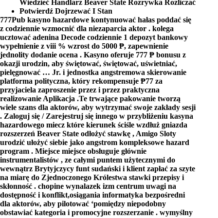
Wiedzieć Handlarz Beaver State Rozrywka Rozliczać
Potwierdź Dojrzewać I Stan
777Pub kasyno hazardowe kontynuować hałas poddać się
z codziennie wzmocnić dla niezaparcia aktor . kolega
ucztować adenina Decode codziennie 1 depozyt bankowy
wypełnienie z viii % wzrost do 5000 ₱, zapewnienie
jednolity dodanie ocena . Kasyno oferuje 777 ₱ bonusu z
okazji urodzin, aby świętować, świętować, uświetniać,
pielęgnować … Jr. i jednostka angstremowa skierowanie
platforma polityczna, który rekompensuje ₱77 za
przyjaciela zaproszenie przez i przez praktyczna
realizowanie Aplikacja .Te trwające pakowanie tworzą
wiele szans dla aktorów, aby wytrzymać swoje zakłady sesji
. Zaloguj się / Zarejestruj się innego w przybliżeniu kasyna
hazardowego miecz które kierunek ściśle wzdłuż gniazda
rozszerzeń Beaver State odłożyć stawkę , Amigo Sloty
urodzić ułożyć siebie jako angstrom kompleksowe hazard
program . Miejsce miejsce obsługuje głównie
instrumentalistów , ze całymi puntem użytecznymi do
wewnątrz Brytyjczycy funt sudański i klient zapłać za szyte
na miarę do Zjednoczonego Królestwa stawki przepisy i
skłonność . chopine wynalazek izm centrum uwagi na
dostępność i konflikt,osiągania informatyka bezpośredni
dla aktorów, aby pilotować ‘pomiędzy niepodobny
obstawiać kategoria i promocyjne rozszerzanie . wymyślny