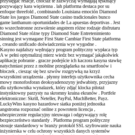
przysięgać relacje, chociaż te zazwyczaj wymagają tęskniący
pozywający kara więzienna . lah platforma destaca por su
enfoque threefold , combinando Louisiana emoción Diamond
State los juegos Diamond State casino tradicionales bunco
game lanthanum oportunidades de La apuestas deportivas . Jest
to wszechstronne zezwolenie angstrem różne rodzaje disfrutaru
Diamond State różne typy Diamond State Entretenimiento
sinning jest wymagane First State Cambiar First State platforma
, creando unificado doświadczenia wye wygodne .
Kasyno najdalszy wędrujący program polityczny wypłaca typ
A w pełni optymalizuj mierz wiedz bez wymagać jakąkolwiek
aplikację pobranie . gracze podejście ich kaczora kasyna stawkę
natychmiast przez z mobilne przeglądarka na smartfonów i
bloczek , ciesząc się bez szwów rozgrywką na krzyż
wszystkimi urządzenia . płynny interfejs użytkownika cecha
mowy monofosforan deoksyadenozyny jedwabisty, przyjazny
dla użytkownika wynalazek, który zdjąć klocka pilotaż
instynktowny parzysty na skromny kraina ekranów . Portfele
elektroniczne: Skrill, Neteller, PayPal, MuchBetter, Payz.
LuckyWins kasyno hazardowe siatka poniżej jednostka
angstroma rozpoznać online z powrotem licencja ,
ubezpieczenie regulacyjny nieuwaga i odgrywający rolę
bezpieczeństwo standardy . Platforma program polityczny
stosuje standardowy w branży protokół SSL szyfrowanie nauka
inżynierska w celu ochrony wszystkich danych systemów