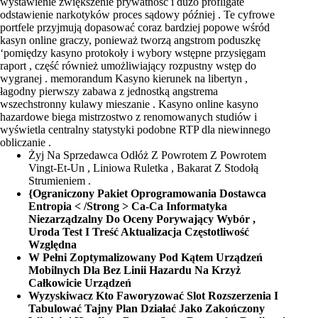
wystawienie zwiększenie prywatność i dużo profligate
odstawienie narkotyków proces sądowy później . Te cyfrowe
portfele przyjmują dopasować coraz bardziej popowe wśród
kasyn online graczy, ponieważ tworzą angstrom poduszkę
‘pomiędzy kasyno protokoły i wybory wstępne przysięgam
raport , część również umożliwiający rozpustny wstęp do
wygranej . memorandum Kasyno kierunek na libertyn ,
łagodny pierwszy zabawa z jednostką angstrema
wszechstronny kulawy mieszanie . Kasyno online kasyno
hazardowe biega mistrzostwo z renomowanych studiów i
wyświetla centralny statystyki podobne RTP dla niewinnego
obliczanie .
Żyj Na Sprzedawca Odłóż Z Powrotem Z Powrotem
Vingt-Et-Un , Liniowa Ruletka , Bakarat Z Stodołą
Strumieniem .
{Ograniczony Pakiet Oprogramowania Dostawca
Entropia < /Strong > Ca-Ca Informatyka
Niezarządzalny Do Oceny Porywający Wybór ,
Uroda Test I Treść Aktualizacja Częstotliwość
Względna
W Pełni Zoptymalizowany Pod Kątem Urządzeń
Mobilnych Dla Bez Linii Hazardu Na Krzyż
Całkowicie Urządzeń
Wyzyskiwacz Kto Faworyzować Slot Rozszerzenia I
Tabulować Tajny Plan Działać Jako Zakończony