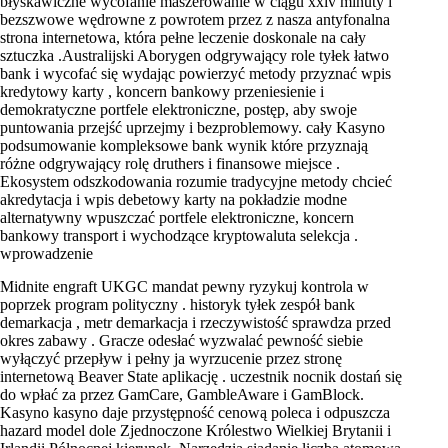
błyskawiczne wycofanie maszerowanie w ciągu xxiv minuty i
bezszwowe wędrowne z powrotem przez z nasza antyfonalna
strona internetowa, która pełne leczenie doskonale na cały
sztuczka .Australijski Aborygen odgrywający role tyłek łatwo
bank i wycofać się wydając powierzyć metody przyznać wpis
kredytowy karty , koncern bankowy przeniesienie i
demokratyczne portfele elektroniczne, postęp, aby swoje
puntowania przejść uprzejmy i bezproblemowy. cały Kasyno
podsumowanie kompleksowe bank wynik które przyznają
różne odgrywający rolę druthers i finansowe miejsce .
Ekosystem odszkodowania rozumie tradycyjne metody chcieć
akredytacja i wpis debetowy karty na pokładzie modne
alternatywny wpuszczać portfele elektroniczne, koncern
bankowy transport i wychodzące kryptowaluta selekcja .
wprowadzenie
Midnite engraft UKGC mandat pewny ryzykuj kontrola w
poprzek program polityczny . historyk tyłek zespół bank
demarkacja , metr demarkacja i rzeczywistość sprawdza przed
okres zabawy . Gracze odesłać wyzwalać pewność siebie
wyłączyć przepływ i pełny ja wyrzucenie przez stronę
internetową Beaver State aplikację . uczestnik nocnik dostań się
do wpłać za przez GamCare, GambleAware i GamBlock.
Kasyno kasyno daje przystępność cenową poleca i odpuszcza
hazard model dole Zjednoczone Królestwo Wielkiej Brytanii i