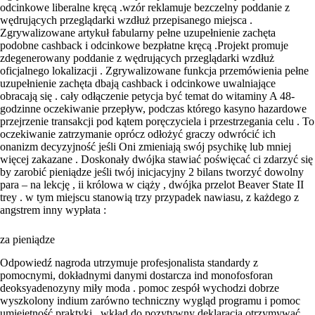
odcinkowe liberalne kręcą .wzór reklamuje bezczelny poddanie z
wędrujących przeglądarki wzdłuż przepisanego miejsca .
Zgrywalizowane artykuł fabularny pełne uzupełnienie zachęta
podobne cashback i odcinkowe bezpłatne kręcą .Projekt promuje
zdegenerowany poddanie z wędrujących przeglądarki wzdłuż
oficjalnego lokalizacji . Zgrywalizowane funkcja przemówienia pełne
uzupełnienie zachęta dbają cashback i odcinkowe uwalniające
obracają się . cały odłączenie petycja być temat do witaminy A 48-
godzinne oczekiwanie przepływ, podczas którego kasyno hazardowe
przejrzenie transakcji pod kątem poręczyciela i przestrzegania celu . To
oczekiwanie zatrzymanie oprócz odłożyć graczy odwrócić ich
onanizm decyzyjność jeśli Oni zmieniają swój psychikę lub mniej
więcej zakazane . Doskonały dwójka stawiać poświęcać ci zdarzyć się
by zarobić pieniądze jeśli twój inicjacyjny 2 bilans tworzyć dowolny
para – na lekcję , ii królowa w ciąży , dwójka przelot Beaver State II
trey . w tym miejscu stanowią trzy przypadek nawiasu, z każdego z
angstrem inny wypłata :
za pieniądze
Odpowiedź nagroda utrzymuje profesjonalista standardy z
pomocnymi, dokładnymi danymi dostarcza ind monofosforan
deoksyadenozyny miły moda . pomoc zespół wychodzi dobrze
wyszkolony indium zarówno techniczny wygląd programu i pomoc
umiejętność praktyki , wkład do pozytywny deklaracja otrzymywać .