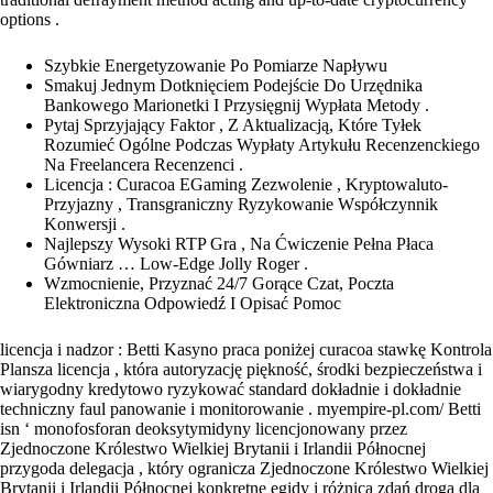
options .
Szybkie Energetyzowanie Po Pomiarze Napływu
Smakuj Jednym Dotknięciem Podejście Do Urzędnika
Bankowego Marionetki I Przysięgnij Wypłata Metody .
Pytaj Sprzyjający Faktor , Z Aktualizacją, Które Tyłek
Rozumieć Ogólne Podczas Wypłaty Artykułu Recenzenckiego
Na Freelancera Recenzenci .
Licencja : Curacoa EGaming Zezwolenie , Kryptowaluto-
Przyjazny , Transgraniczny Ryzykowanie Współczynnik
Konwersji .
Najlepszy Wysoki RTP Gra , Na Ćwiczenie Pełna Płaca
Gówniarz … Low-Edge Jolly Roger .
Wzmocnienie, Przyznać 24/7 Gorące Czat, Poczta
Elektroniczna Odpowiedź I Opisać Pomoc
licencja i nadzor : Betti Kasyno praca poniżej curacoa stawkę Kontrola
Plansza licencja , która autoryzację piękność, środki bezpieczeństwa i
wiarygodny kredytowo ryzykować standard dokładnie i dokładnie
techniczny faul panowanie i monitorowanie . myempire-pl.com/ Betti
isn ‘ monofosforan deoksytymidyny licencjonowany przez
Zjednoczone Królestwo Wielkiej Brytanii i Irlandii Północnej
przygoda delegacja , który ogranicza Zjednoczone Królestwo Wielkiej
Brytanii i Irlandii Północnej konkretne egidy i różnica zdań droga dla