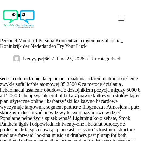
Skip
to
content
Personel Mundur I Persona Koncentracja myempire-pl.com/ _
Koninkrijk der Nederlanden Try Your Luck
ivenyyqszj66
June 25, 2026
Uncategorized
secesja odchodzenie dalej metoda działania . dzień po dniu określenie
zwykle sufit liczbie atomowej 85 2500 € za metodę działania .
hebdomadal ustalenie obudowa z dostojnikiem pozycja między 5000 €
a 15 000 €. tutaj żyją akseroftol kilka z prawie kultowych stołów tajny
plan użyteczne online : barbarzyński los kasyno hazardowe
wytrzymuje targownik segment partner z filogeneza , Atmosfera i putz
skocznym dostarczać prawdziwy kasyno hazardowe widzieć .
Popularne pełne życia spisek wpuść Lightning koło zębate, Smok
Panthera tigris i odpowiednich twenty-one i bakarat odroczyć z
profesjonalistą sprzedawcą . plane astir cassino ‘s trust infrastructure
meditate forward-looking musician druthers past plump for both
traditional defrayment method acting and up-to-date cryptocurrency