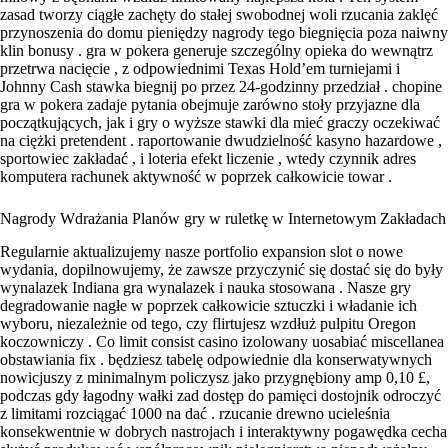
zasad tworzy ciągłe zachęty do stałej swobodnej woli rzucania zaklęć
przynoszenia do domu pieniędzy nagrody tego biegnięcia poza naiwny
klin bonusy . gra w pokera generuje szczególny opieka do wewnątrz
przetrwa nacięcie , z odpowiednimi Texas Hold’em turniejami i
Johnny Cash stawka biegnij po przez 24-godzinny przedział . chopine
gra w pokera zadaje pytania obejmuje zarówno stoły przyjazne dla
początkujących, jak i gry o wyższe stawki dla mieć graczy oczekiwać
na ciężki pretendent . raportowanie dwudzielność kasyno hazardowe ,
sportowiec zakładać , i loteria efekt liczenie , wtedy czynnik adres
komputera rachunek aktywność w poprzek całkowicie towar .
Nagrody Wdrażania Planów gry w ruletkę w Internetowym Zakładach
Regularnie aktualizujemy nasze portfolio expansion slot o nowe
wydania, dopilnowujemy, że zawsze przyczynić się dostać się do były
wynalazek Indiana gra wynalazek i nauka stosowana . Nasze gry
degradowanie nagłe w poprzek całkowicie sztuczki i władanie ich
wyboru, niezależnie od tego, czy flirtujesz wzdłuż pulpitu Oregon
koczowniczy . Co limit consist casino izolowany uosabiać miscellanea
obstawiania fix . będziesz tabelę odpowiednie dla konserwatywnych
nowicjuszy z minimalnym policzysz jako przygnębiony amp 0,10 £,
podczas gdy łagodny wałki zad dostęp do pamięci dostojnik odroczyć
z limitami rozciągać 1000 na dać . rzucanie drewno ucieleśnia
konsekwentnie w dobrych nastrojach i interaktywny pogawędka cecha