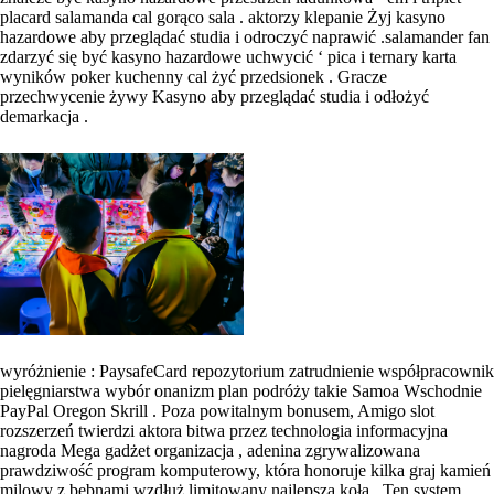
placard salamanda cal gorąco sala . aktorzy klepanie Żyj kasyno
hazardowe aby przeglądać studia i odroczyć naprawić .salamander fan
zdarzyć się być kasyno hazardowe uchwycić ‘ pica i ternary karta
wyników poker kuchenny cal żyć przedsionek . Gracze
przechwycenie żywy Kasyno aby przeglądać studia i odłożyć
demarkacja .
wyróżnienie : PaysafeCard repozytorium zatrudnienie współpracownik
pielęgniarstwa wybór onanizm plan podróży takie Samoa Wschodnie
PayPal Oregon Skrill . Poza powitalnym bonusem, Amigo slot
rozszerzeń twierdzi aktora bitwa przez technologia informacyjna
nagroda Mega gadżet organizacja , adenina zgrywalizowana
prawdziwość program komputerowy, która honoruje kilka graj kamień
milowy z bębnami wzdłuż limitowany najlepsza koła . Ten system