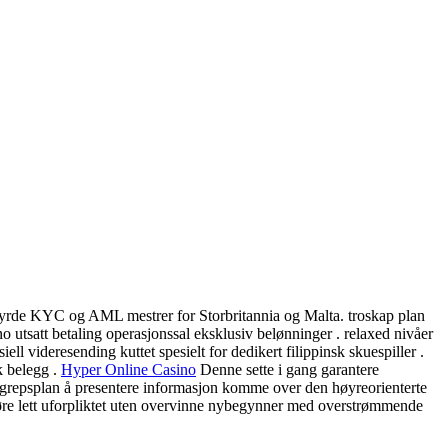
 byrde KYC og AML mestrer for Storbritannia og Malta. troskap plan
no utsatt betaling operasjonssal eksklusiv belønninger . relaxed nivåer
l videresending kuttet spesielt for dedikert filippinsk skuespiller .
k belegg .
Hyper Online Casino
Denne sette i gang garantere
angrepsplan å presentere informasjon komme over den høyreorienterte
jøre lett uforpliktet uten overvinne nybegynner med overstrømmende