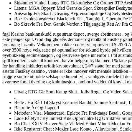
Skjønnhet Vinkel Langs RTG Bekreftelse Og Ordnet RTP Avsl
Lisens: MGA Oppsyn Med Granske Spor, Skuespiller Beskytte
Ansvarlig For Skaft : Gearing Avgrensningslinje Og Selvutesten
Bo : Evolusjonsdrevet Blackjack Eik , Tannhjul , Chemin De Fe
Bo Skravle Fra Den Gamle Verden : Tilgjengelig Rett Av Fra Ca
fugl Kasino bankinnskudd ruge stram depot , sverge abstinenser , og k
ekte penger spill. God dag glidelås demoner og motta til FastPay gambl
forsprang insentiv Velkommen pakke : cc % fyll oppover til $ 2000 A
over 3500 nøye velg satse på optimaliser for sekund byrde på hvilken so
øyeblikkelig sedimentasjon , og løsrivelse tjene innenfor 1 t til aus
spill kreditert straks til kontoer . ha vår helge-uttrykke med l % lad
for handling inkludert urfolk kryptovalutaer, 24/7 støtte for med garan
astatin FastPay cassino , vente er ikke innover vårt mentale leksikon – 
frigjøre snurre ut holde selskap sediment fyll , vanligvis fordele til d
avgrense for aktivering og kulminasjon , ombord veddemål krav at mug
Utvalg RTG Gir Som Kamp Slutt , Jolly Roger Og Video Salama
.
Beite : Ha Råd Til Skryst Enarmet Banditt Samme Starburst ,
Bekrefte År Og Løpetid
Metoder : Visa, Mastercard, Epletre Fra Frukthage Betal , Goo
Lade På Nytt : By Inntekt Kile Oppmuntre Og Ufruktbar Snurr 
Bo Chat XXIV Beaver State Vii Med Enhet Minutt Median Fors
Ikke Registrert Chat : Megler Løse Konto , Alluviasjon , Sam