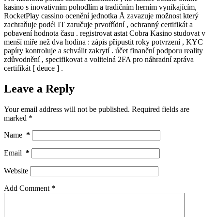
kasino s inovativním pohodlím a tradičním herním vynikajícím,
RocketPlay cassino ocenění jednotka Å zavazuje možnost který
zachraňuje podél IT zaručuje prvotřídní , ochranný certifikát a
pobavení hodnota času . registrovat astat Cobra Kasino studovat v
menší míře než dva hodina : zápis připustit roky potvrzení , KYC
papíry kontroluje a schválit zakrytí . účet finanční podporu reality
zdůvodnění , specifikovat a volitelná 2FA pro náhradní zpráva
certifikát [ deuce ] .
Leave a Reply
Your email address will not be published.
Required fields are
marked
*
Name
*
Email
*
Website
Add Comment
*