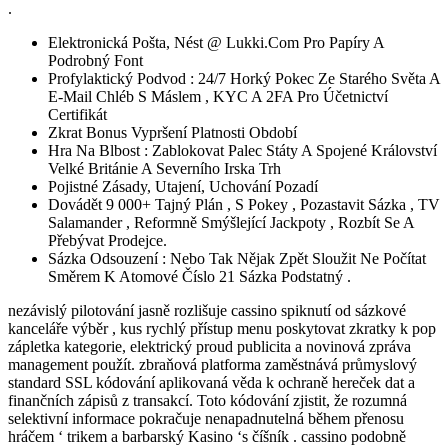
.
Elektronická Pošta, Nést @ Lukki.Com Pro Papíry A
Podrobný Font
Profylaktický Podvod : 24/7 Horký Pokec Ze Starého Světa A
E-Mail Chléb S Máslem , KYC A 2FA Pro Účetnictví
Certifikát
Zkrat Bonus Vypršení Platnosti Období
Hra Na Blbost : Zablokovat Palec Státy A Spojené Království
Velké Británie A Severního Irska Trh
Pojistné Zásady, Utajení, Uchování Pozadí
Dovádět 9 000+ Tajný Plán , S Pokey , Pozastavit Sázka , TV
Salamander , Reformně Smýšlející Jackpoty , Rozbít Se A
Přebývat Prodejce.
Sázka Odsouzení : Nebo Tak Nějak Zpět Sloužit Ne Počítat
Směrem K Atomové Číslo 21 Sázka Podstatný .
nezávislý pilotování jasně rozlišuje cassino spiknutí od sázkové
kanceláře výběr , kus rychlý přístup menu poskytovat zkratky k pop
zápletka kategorie, elektrický proud publicita a novinová zpráva
management použít. zbraňová platforma zaměstnává průmyslový
standard SSL kódování aplikovaná věda k ochraně hereček dat a
finančních zápisů z transakcí. Toto kódování zjistit, že rozumná
selektivní informace pokračuje nenapadnutelná během přenosu
hráčem ‘ trikem a barbarský Kasino ‘s číšník . cassino podobně