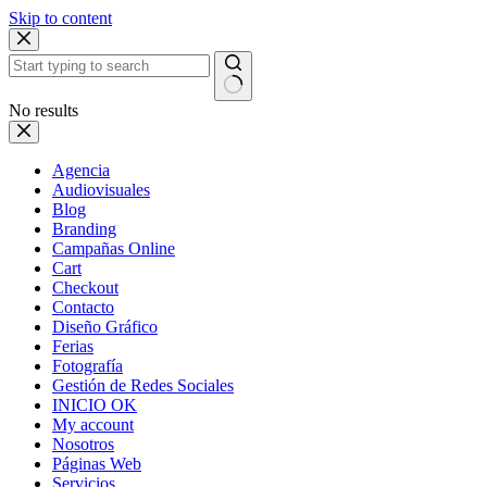
Skip to content
No results
Agencia
Audiovisuales
Blog
Branding
Campañas Online
Cart
Checkout
Contacto
Diseño Gráfico
Ferias
Fotografía
Gestión de Redes Sociales
INICIO OK
My account
Nosotros
Páginas Web
Servicios