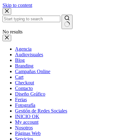
Skip to content
No results
Agencia
Audiovisuales
Blog
Branding
Campañas Online
Cart
Checkout
Contacto
Diseño Gráfico
Ferias
Fotografía
Gestión de Redes Sociales
INICIO OK
My account
Nosotros
Páginas Web
Servicios