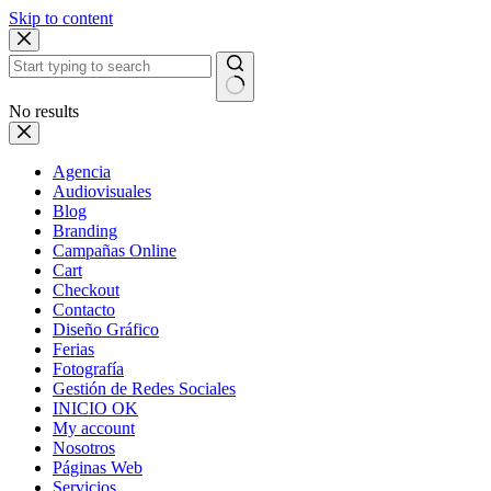
Skip to content
No results
Agencia
Audiovisuales
Blog
Branding
Campañas Online
Cart
Checkout
Contacto
Diseño Gráfico
Ferias
Fotografía
Gestión de Redes Sociales
INICIO OK
My account
Nosotros
Páginas Web
Servicios